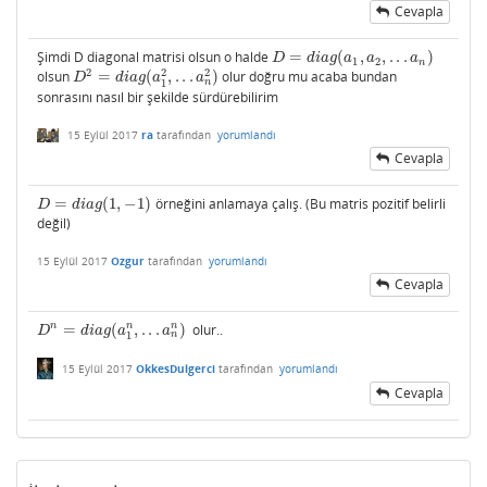
Cevapla
Şimdi D diagonal matrisi olsun o halde
=
(
,
,
.
.
.
)
D
=
d
i
a
g
(
a
1
,
a
2
,
.
.
.
a
n
)
D
d
i
a
g
a
a
a
1
2
n
2
2
2
olsun
=
(
,
.
.
.
)
olur doğru mu acaba bundan
D
2
=
d
i
a
g
(
a
1
2
,
.
.
.
a
n
2
)
D
d
i
a
g
a
a
n
1
sonrasını nasıl bir şekilde sürdürebilirim
15 Eylül 2017
ra
tarafından
yorumlandı
Cevapla
=
(
1
,
−
1
)
örneğini anlamaya çalış. (Bu matris pozitif belirli
D
=
d
i
a
g
(
1
,
−
1
)
D
d
i
a
g
değil)
15 Eylül 2017
Ozgur
tarafından
yorumlandı
Cevapla
n
n
n
=
(
,
.
.
.
)
olur..
D
n
=
d
i
a
g
(
a
1
n
,
.
.
.
a
n
n
)
D
d
i
a
g
a
a
n
1
15 Eylül 2017
OkkesDulgerci
tarafından
yorumlandı
Cevapla