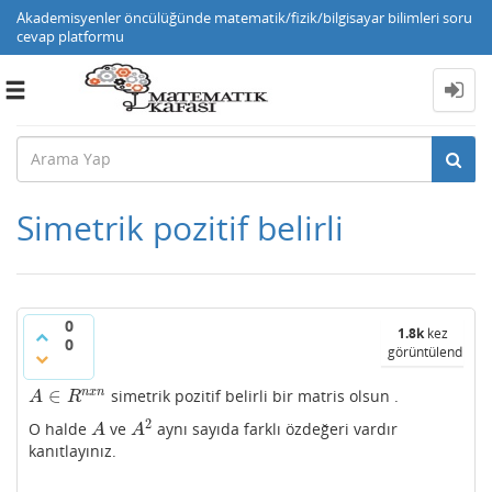
Akademisyenler öncülüğünde matematik/fizik/bilgisayar bilimleri soru
cevap platformu
Toggle
navigation
Simetrik pozitif belirli
0
1.8k
kez
0
görüntülendi
∈
n
x
n
simetrik pozitif belirli bir matris olsun .
A
∈
R
n
x
n
A
R
2
O halde
ve
aynı sayıda farklı özdeğeri vardır
A
A
2
A
A
kanıtlayınız.