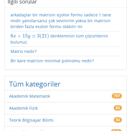
İlgili sorular
arkadaşlar bir matrisin eşolon formu sadece 1 tane
midir yanıtlarsanız çok sevinirim yoksa bir matrisin
birden fazla esolon formu olabilir mi
6
+
15
≡
3
(
21
)
denkleminin tüm çözümlerini
6
x
+
15
y
≡
3
(
21
)
x
y
bulunuz.
Matris nedir?
Bir kare matrisin minimal polinomu nedir?
Tüm kategoriler
Akademik Matematik
737
Akademik Fizik
52
Teorik Bilgisayar Bilimi
32