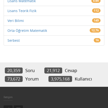
Lisans Matematik
5.6k
Lisans Teorik Fizik
112
Veri Bilimi
145
Orta Öğretim Matematik
12.7k
Serbest
1k
20,359
Soru
21,912
Cevap
73,672
Yorum
3,975,168
Kullanıcı
İletişim