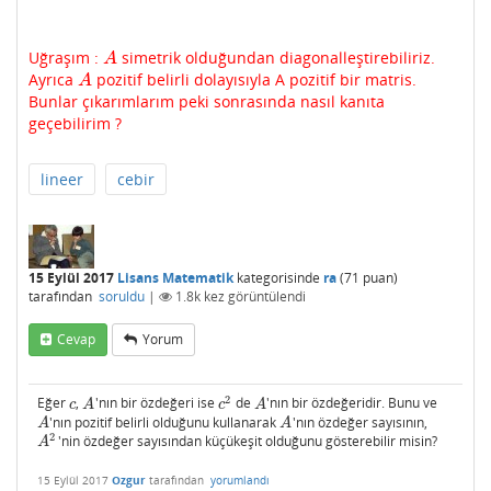
Uğraşım :
simetrik olduğundan diagonalleştirebiliriz.
A
A
Ayrıca
pozitif belirli dolayısıyla A pozitif bir matris.
A
A
Bunlar çıkarımlarım peki sonrasında nasıl kanıta
geçebilirim ?
lineer
cebir
15 Eylül 2017
Lisans Matematik
kategorisinde
ra
(
71
puan)
tarafından
soruldu
|
1.8k
kez görüntülendi
Cevap
Yorum
2
Eğer
,
'nın bir özdeğeri ise
de
'nın bir özdeğeridir. Bunu ve
c
A
c
2
A
c
A
c
A
'nın pozitif belirli olduğunu kullanarak
'nın özdeğer sayısının,
A
A
A
A
2
'nin özdeğer sayısından küçükeşit olduğunu gösterebilir misin?
A
2
A
15 Eylül 2017
Ozgur
tarafından
yorumlandı