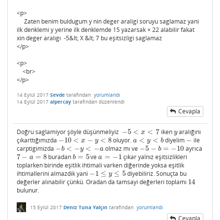
<p>
Zaten benim buldugum y nin deger araligi soruyu saglamaz yani
ilk denklemi y yerine ilk denklemde 15 yazarsak × 22 alabilir fakat
xin deger aralıgı -5&lt; X &lt; 7 bu eşitsizligi saglamaz
</p>
<p>
<br>
</p>
14 Eylül 2017
Sevde
tarafından
yorumlandı
14 Eylül 2017
alpercay
tarafından
düzenlendi
Cevapla
Doğru saglamiyor şöyle düşünmeliyiz
−
5
<
<
7
iken
aralığını
−
5
<
x
<
7
y
x
y
çıkarttığımızda
−
10
<
−
<
8
oluyor.
<
<
diyelim
−
ile
−
10
<
x
−
y
<
8
a
<
y
<
b
−
x
y
a
y
b
carptigimizda
−
<
−
<
−
olmaz mı ve
−
5
−
=
−
10
ayrıca
−
b
<
−
y
<
−
a
−
5
−
b
=
−
10
b
y
a
b
7
−
=
8
buradan
=
5
ve
=
−
1
çıkar yalnız eşitsizlikleri
7
−
a
=
8
b
=
5
a
=
−
1
a
b
a
toplarken birinde eşitlik ihtimali varken diğerinde yoksa eşitlik
ihtimallerini almazdik yani
−
1
≤
≤
5
diyebiliriz. Sonuçta bu
−
1
≤
y
≤
5
y
değerler alınabilir çünkü. Oradan da tamsayi değerleri toplamı
14
14
bulunur.
15 Eylül 2017
Deniz Tuna Yalçın
tarafından
yorumlandı
Cevapla