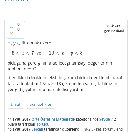
0
2.5k
kez
0
görüntülendi
R
,
∈
olmak üzere
x
,
y
∈
R
x
y
−
5
<
<
7
ve
−
10
<
−
<
8
−
5
<
x
<
7
ve
−
10
<
x
−
y
<
8
x
x
y
olduğuna göre
'nin alabileceği tamsayı değerlerinin
y
y
toplamı nedir?
ben ikinci denklemi eksi ile çarpıp birinci denklemle taraf
tarafa topladım 17> × > -13 çıktı neden yanlış takildigim
yer gidiş yolum mu mantık dısı yardım.
basit
esitsizlikler
14 Eylül 2017
Orta Öğretim Matematik
kategorisinde
Sevde
(
12
puan)
tarafından
soruldu
15 Eylül 2017
Sercan
tarafından
düzenlendi
|
2.5k
kez görüntülendi