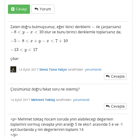
Cevap
Yorum
Zaten doğru bulmuşsunuz, eğer ikinci denklemi
−
ile çarparsanız
−
−
8
<
−
<
10
olur ve bunu birinci denklemle toplarsanız da;
−
8
<
y
−
x
<
10
y
x
−
5
−
8
<
+
−
<
7
+
10
−
5
−
8
<
x
+
y
−
x
<
7
+
10
x
y
x
−
13
<
<
17
−
13
<
y
<
17
y
çıkar.
14 Eylül 2017
Deniz Tuna Yalçın
tarafından
yorumlandı
Cevapla
Çözümünüz doğru fakat soru ne istemiş?
14 Eylül 2017
Mehmet Toktaş
tarafından
yorumlandı
Cevapla
<p> Mehmet toktaş hocam soruda ynin alabilecegi degerlein
toplamini sormuş cevapta ynin aralığı 5 ile eksi1 arasında 5 e ve -1
eşit.burdanda y nin degerlerinin toplami 14
</p>