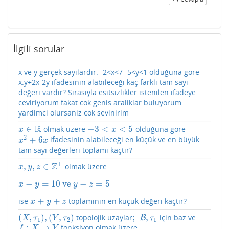
İlgili sorular
x ve y gerçek sayılardır. -2<x<7 -5<y<1 olduğuna göre
x.y+2x-2y ifadesinin alabileceği kaç farklı tam sayı
değeri vardır? Sirasiyla esitsizlikler istenilen ifadeye
ceviriyorum fakat cok genis araliklar buluyorum
yardimci olursaniz cok sevinirim
R
∈
−
3
<
<
5
olmak üzere
olduğuna göre
x
∈
R
−
3
<
x
<
5
x
x
2
+
6
ifadesinin alabileceği en küçük ve en büyük
x
2
+
6
x
x
x
tam sayı değerleri toplamı kaçtır?
+
Z
,
,
∈
olmak üzere
x
,
y
,
z
∈
Z
+
x
y
z
−
=
10
ve
−
=
5
x
−
y
=
10
ve
y
−
z
=
5
x
y
y
z
+
+
ise
toplamının en küçük değeri kaçtır?
x
+
y
+
z
x
y
z
(
,
)
,
(
,
)
;
,
topolojik uzaylar
için baz ve
(
X
,
τ
1
)
,
(
Y
,
τ
2
)
;
B
B
,
τ
1
X
τ
Y
τ
τ
1
2
1
:
→
fonksiyon olmak üzere
f
:
X
→
Y
f
X
Y