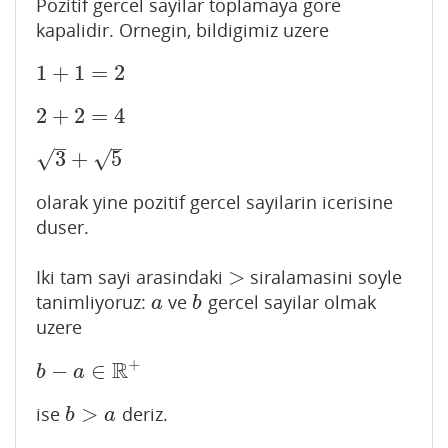
Pozitif gercel sayilar toplamaya gore
kapalidir. Ornegin, bildigimiz uzere
1
+
1
=
2
1
+
1
=
2
2
+
2
=
4
2
+
2
=
4
–
–
3
+
5
√
√
3
+
5
olarak yine pozitif gercel sayilarin icerisine
duser.
>
Iki tam sayi arasindaki
siralamasini soyle
>
tanimliyoruz:
ve
gercel sayilar olmak
a
b
a
b
uzere
+
R
−
∈
b
−
a
∈
R
+
b
a
>
ise
deriz.
b
>
a
b
a