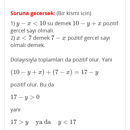
Soruna gecersek:
(Bir kismi icin)
−
<
10
10
−
+
1)
su demek
pozitif
y
−
x
<
10
10
−
y
+
x
y
x
y
x
gercel sayi olmali.
<
7
7
−
2)
demek
pozitif gercel sayi
x
<
7
7
−
x
x
x
olmali demek.
Dolayisiyla toplamlari da pozitif olur. Yani
(
10
−
+
)
+
(
7
−
)
=
17
−
(
10
−
y
+
x
)
+
(
7
−
x
)
=
17
−
y
y
x
x
y
pozitif olur. Bu da
17
−
>
0
17
−
y
>
0
y
yani
17
>
ya da
<
17
17
>
y
ya da
y
<
17
y
y