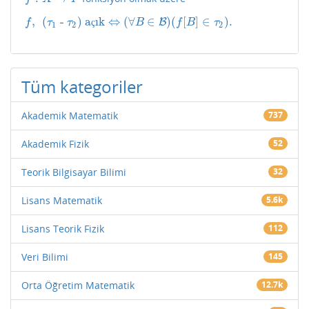
,
(
-
)
a
ık
⇔
(
∀
∈
)
(
[
]
∈
)
.
f
,
(
τ
1
-
τ
2
)
açık
⇔
(
∀
B
∈
B
)
B
(
f
[
B
]
∈
τ
2
)
.
ç
f
τ
τ
B
f
B
τ
1
2
2
Tüm kategoriler
Akademik Matematik
737
Akademik Fizik
52
Teorik Bilgisayar Bilimi
32
Lisans Matematik
5.6k
Lisans Teorik Fizik
112
Veri Bilimi
145
Orta Öğretim Matematik
12.7k