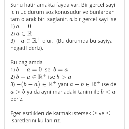
Sunu hatirlamakta fayda var. Bir gercel sayi
icin uc durum soz konusudur ve bunlardan
tam olarak biri saglanir.
bir gercel sayi ise
a
a
=
0
1)
a
=
0
a
+
R
∈
2)
a
∈
R
+
a
+
R
−
∈
3)
olur. (Bu durumda bu sayiya
−
a
∈
R
+
a
negatif deriz).
Bu baglamda
−
=
0
=
1)
ise
b
−
a
=
0
b
=
a
b
a
b
a
+
R
−
∈
>
2)
ise
b
−
a
∈
R
+
b
>
a
b
a
b
a
+
+
R
R
−
(
−
)
∈
−
∈
3)
yani
ise de
−
(
b
−
a
)
∈
R
+
a
−
b
∈
R
+
b
a
a
b
>
<
ya da ayni manadaki tanim ile
a
>
b
b
<
a
a
b
b
a
deriz.
≥
≤
Eger esitlikleri de katmak istersek
ve
≥
≤
isaretlerini kullaniriz.