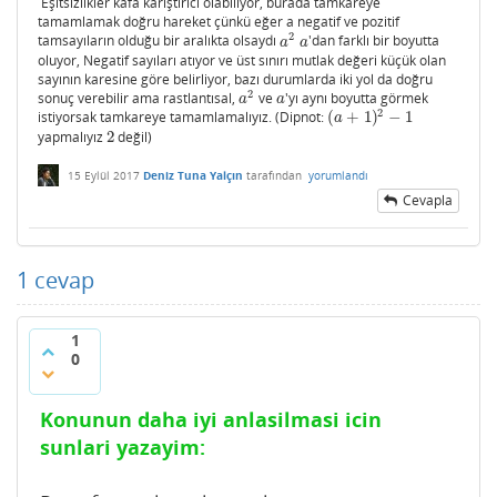
Eşitsizlikler kafa karıştırıcı olabiliyor, burada tamkareye
tamamlamak doğru hareket çünkü eğer a negatif ve pozitif
2
tamsayıların olduğu bir aralıkta olsaydı
'dan farklı bir boyutta
a
2
a
a
a
oluyor, Negatif sayıları atıyor ve üst sınırı mutlak değeri küçük olan
sayının karesine göre belirliyor, bazı durumlarda iki yol da doğru
2
sonuç verebilir ama rastlantısal,
ve
'yı aynı boyutta görmek
a
2
a
a
a
2
istiyorsak tamkareye tamamlamalıyız. (Dipnot:
(
+
1
)
−
1
(
a
+
1
)
2
−
1
a
yapmalıyız
2
değil)
2
15 Eylül 2017
Deniz Tuna Yalçın
tarafından
yorumlandı
Cevapla
1
cevap
1
0
Konunun daha iyi anlasilmasi icin
sunlari yazayim: