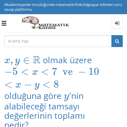
Akademisyenler öncülüğünde matematik/fizik/bilgisayar bilimleri soru
cevap platformu
Toggle
navigation
R
,
∈
olmak üzere
x
,
y
∈
R
x
y
−
5
<
<
7
ve
−
10
−
5
<
x
<
7
ve
−
10
<
x
−
y
<
8
x
<
−
<
8
x
y
olduğuna göre
'nin
y
y
alabileceği tamsayı
değerlerinin toplamı
nedir?