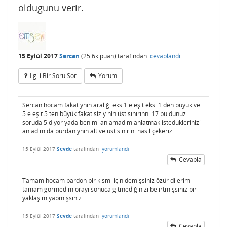
oldugunu verir.
15 Eylül 2017
Sercan
(
25.6k
puan)
tarafından
cevaplandı
Ilgili Bir Soru Sor
Yorum
Sercan hocam fakat ynin aralığı eksi1 e eşit eksi 1 den buyuk ve
5 e eşit 5 ten büyük fakat siz y nin üst sınırınnı 17 buldunuz
soruda 5 diyor yada ben mi anlamadım anlatmak isteduklerinizi
anladım da burdan ynin alt ve üst sınırını nasıl çekeriz
15 Eylül 2017
Sevde
tarafından
yorumlandı
Cevapla
Tamam hocam pardon bir kısmı için demişsiniz özür dilerim
tamam görmedim orayı sonuca gitmediğinizi belirtmişsiniz bir
yaklaşım yapmışsınız
15 Eylül 2017
Sevde
tarafından
yorumlandı
Cevapla