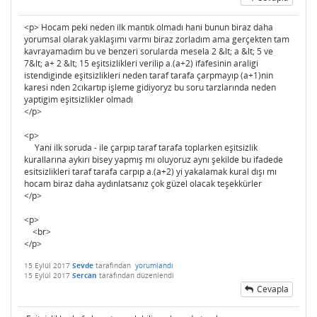
<p> Hocam peki neden ilk mantık olmadı hani bunun biraz daha
yorumsal olarak yaklaşımı varmı biraz zorladım ama gerçekten tam
kavrayamadım bu ve benzeri sorularda mesela 2 &lt; a &lt; 5 ve
7&lt; a+ 2 &lt; 15 eşitsizlikleri verilip a.(a+2) ifafesinin araligi
istendiginde eşitsizlikleri neden taraf tarafa çarpmayıp (a+1)nin
karesi nden 2cıkartıp işleme gidiyoryz bu soru tarzlarında neden
yaptigim eşitsizlikler olmadı
</p>
<p>
Yani ilk soruda - ile çarpıp taraf tarafa toplarken eşitsizlik
kurallarına aykırı bisey yapmış mı oluyoruz aynı şekilde bu ifadede
esitsizlikleri taraf tarafa carpıp a.(a+2) yi yakalamak kural dışı mı
hocam biraz daha aydınlatsanız çok güzel olacak teşekkürler
</p>
<p>
<br>
</p>
15 Eylül 2017
Sevde
tarafından
yorumlandı
15 Eylül 2017
Sercan
tarafından
düzenlendi
Cevapla