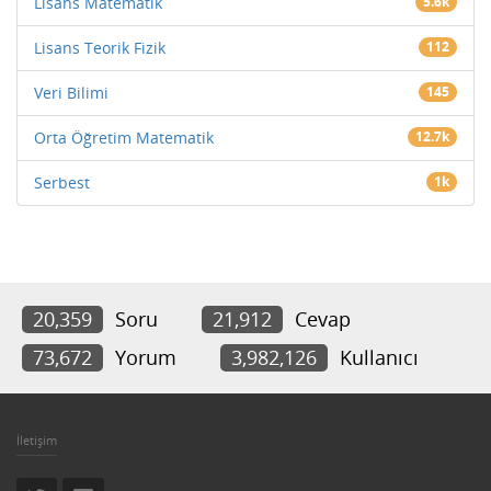
Lisans Matematik
5.6k
Lisans Teorik Fizik
112
Veri Bilimi
145
Orta Öğretim Matematik
12.7k
Serbest
1k
20,359
Soru
21,912
Cevap
73,672
Yorum
3,982,126
Kullanıcı
İletişim