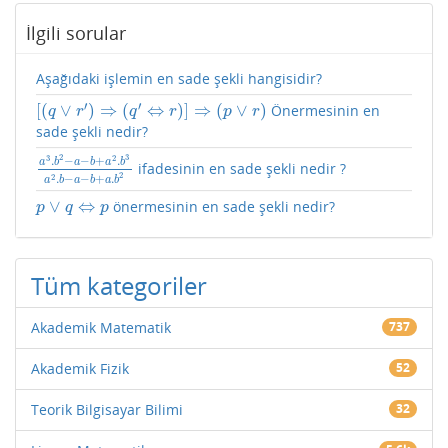
İlgili sorular
Aşağıdaki işlemin en sade şekli hangisidir?
′
′
[
(
∨
)
⇒
(
⇔
)
]
⇒
(
∨
)
Önermesinin en
[
(
q
∨
r
′
)
⇒
(
q
′
⇔
r
)
]
⇒
(
p
∨
r
)
q
r
q
r
p
r
sade şekli nedir?
2
3
3
2
.
−
−
+
.
a
b
a
b
a
b
ifadesinin en sade şekli nedir ?
a
3
.
b
2
−
a
−
b
+
a
2
.
b
3
a
2
.
b
−
a
−
b
+
a
.
b
2
2
2
.
−
−
+
.
a
b
a
b
a
b
∨
⇔
önermesinin en sade şekli nedir?
p
∨
q
⇔
p
p
q
p
Tüm kategoriler
Akademik Matematik
737
Akademik Fizik
52
Teorik Bilgisayar Bilimi
32