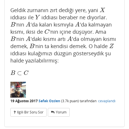
Geldik zurnanın zırt dediği yere, yani
X
X
iddiası ile
iddiası beraber ne diyorlar.
Y
Y
'nin
'da kalan kısmıyla
'da kalmayan
B
A
A
B
A
A
kısmı, ikisi de
'nin içine düşüyor. Ama
C
C
'nin
'daki kısmı artı
'da olmayan kısmı
B
A
A
B
A
A
demek,
'nin ta kendisi demek. O halde
B
Z
B
Z
iddiası kulağımızı düzgün gösterseydik şu
halde yazılabilirmiş:
⊂
B
⊂
C
B
C
19 Ağustos 2017
Safak Ozden
(
3.7k
puan)
tarafından
cevaplandı
Ilgili Bir Soru Sor
Yorum