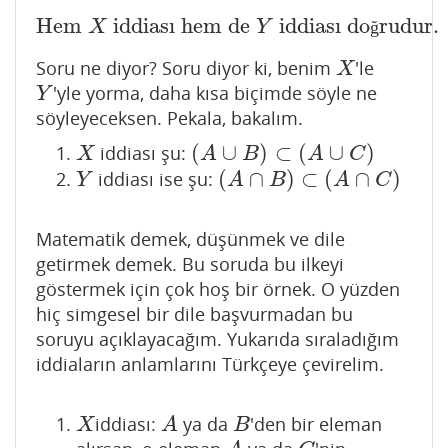
Hem
iddiası hem de
iddiası do
rudur.
Hem
X
iddiası hem de
Y
iddiası doğrudur.
X
Y
ğ
Soru ne diyor? Soru diyor ki, benim
'le
X
X
'yle yorma, daha kısa biçimde söyle ne
Y
Y
söyleyeceksen. Pekala, bakalım.
(
∪
)
⊂
(
∪
)
iddiası şu:
X
(
A
∪
B
)
⊂
(
A
∪
C
)
X
A
B
A
C
(
∩
)
⊂
(
∩
)
iddiası ise şu:
Y
(
A
∩
B
)
⊂
(
A
∩
C
)
Y
A
B
A
C
Matematik demek, düşünmek ve dile
getirmek demek. Bu soruda bu ilkeyi
göstermek için çok hoş bir örnek. O yüzden
hiç simgesel bir dile başvurmadan bu
soruyu açıklayacağım. Yukarıda sıraladığım
iddiaların anlamlarını Türkçeye çevirelim.
iddiası:
ya da
'den bir eleman
X
A
B
X
A
B