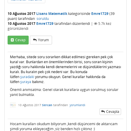
10 Ağustos 2017
Lisans Matematik
kategorisinde
Emre1729
(
39
puan)
tarafından
soruldu
10 Ağustos 2017
Emre1729
tarafından
düzenlendi
|
5.7k
kez
görüntülendi
Cevap
Yorum
Merhaba, sitede soru sorarken dikkat edilmesi gereken pek çok
kural var. Bunlardan en önemlilerinden birisi, soru soran kişinin
yazdığı soru hakkında kendi denemelerini ve düşündüklerini yazması
kuralı. Bu kuralın pek çok nedeni var. Bu konuda
lütfen
şuradaki
yorumu okuyun. Genel kurallar hakkında da
lütfen
şuraya
bakınız.
Önemli anımsatma: Genel olarak kurallara uygun sorulmuş sorular
yanıt bulmakta.
10 Ağustos 2017
Sercan
tarafından
yorumlandı
Cevapla
Hocam kuralları okudum biliyorum ,kendi düşüncemi de aktarıcam
şimdi yoruma ekleyeceğim ,siz benden hızlı çıktınız :)