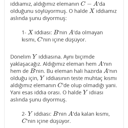
−
iddiamız, aldığımız elemanın
'da
C
−
A
C
A
olduğunu söylüyormuş. O halde
iddiamız
X
X
aslında şunu diyormuş:
1-
iddiası:
'nin
'da olmayan
X
B
A
X
B
A
kısmı,
'nin içine düşüyor.
C
C
Dönelim
iddiasına. Aynı biçimde
Y
Y
yaklaşacağız. Aldığımız eleman hem
'nın
A
A
hem de
'nin. Bu eleman hali hazırda
'nın
B
A
B
A
olduğu için,
iddiasının teste muhtaç kısmı
Y
Y
aldığımız elemanın
'de olup olmadığı yani.
C
C
Yani esas iddia orası. O halde
idiiası
Y
Y
aslında şunu diyormuş.
2-
iddiası:
'nin
'da kalan kısmı,
Y
B
A
Y
B
A
'nin içine düşüyor.
C
C