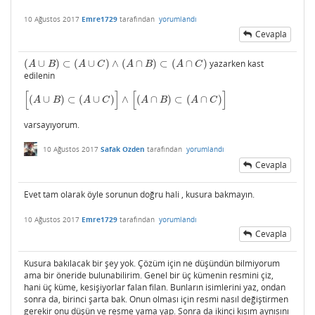
10 Ağustos 2017
Emre1729
tarafından
yorumlandı
Cevapla
(
∪
)
⊂
(
∪
)
∧
(
∩
)
⊂
(
∩
)
yazarken kast
(
A
∪
B
)
⊂
(
A
∪
C
)
∧
(
A
∩
B
)
⊂
(
A
∩
C
)
A
B
A
C
A
B
A
C
edilenin
[
]
[
]
(
∪
)
⊂
(
∪
)
∧
(
∩
)
⊂
(
∩
)
[
(
A
∪
B
)
⊂
(
A
∪
C
)
]
∧
[
(
A
∩
B
)
⊂
(
A
∩
C
)
]
A
B
A
C
A
B
A
C
varsayıyorum.
10 Ağustos 2017
Safak Ozden
tarafından
yorumlandı
Cevapla
Evet tam olarak öyle sorunun doğru hali , kusura bakmayın.
10 Ağustos 2017
Emre1729
tarafından
yorumlandı
Cevapla
Kusura bakılacak bir şey yok. Çözüm için ne düşündün bilmiyorum
ama bir öneride bulunabilirim. Genel bir üç kümenin resmini çiz,
hani üç küme, kesişiyorlar falan filan. Bunların isimlerini yaz, ondan
sonra da, birinci şarta bak. Onun olması için resmi nasıl değiştirmen
gerekir onu düşün ve resme yama yap. Sonra da ikinci kısım aynısını