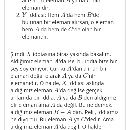
alırsan, o eleman
ya da
'nin
A
C
A
C
elemanıdır.
iddiası: Hem
'da hem
'de
Y
A
B
Y
A
B
bulunan bir eleman alırsan, o eleman
hem
'da hem de
'de olan bir
A
C
A
C
elemandır.
Şimdi
iddiasına biraz yakında bakalım.
X
X
Aldığımız eleman
'da ise, bu iddia bize bir
A
A
şey söylemiyor. Çünkü
'dan alınan bir
A
A
elaman doğal olarak
ya da
'nin
A
C
A
C
elemanıdır. O halde,
iddiası aslında
X
X
aldığımız eleman
'da değilse gerçek
A
A
anlamda bir iddia.
ya da
'den aldığımız
A
B
A
B
bir eleman ama
'da değil. Bu ne demek,
A
A
−
aldığımız eleman
'dan. Peki, iddiamız
B
−
A
B
A
ne diyordu. Bu eleman
ya
'dedir. Ama
A
C
A
C
aldığımız eleman
'da değil. O halde
A
A