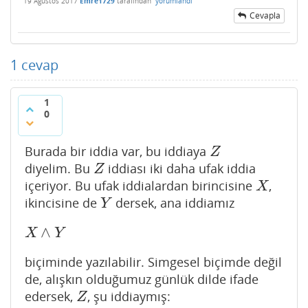
19 Ağustos 2017
Emre1729
tarafından
yorumlandı
Cevapla
1
cevap
1
0
Burada bir iddia var, bu iddiaya
Z
Z
diyelim. Bu
iddiası iki daha ufak iddia
Z
Z
içeriyor. Bu ufak iddialardan birincisine
,
X
X
ikincisine de
dersek, ana iddiamız
Y
Y
∧
X
∧
Y
X
Y
biçiminde yazılabilir. Simgesel biçimde değil
de, alışkın olduğumuz günlük dilde ifade
edersek,
, şu iddiaymış:
Z
Z