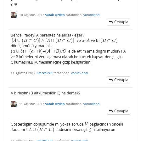
yap.
10 Ağustos 2017
Safak Ozden
tarafından
yorumlandı
Cevapla
Bence, ifadeyi A parantezine alırsak eğer ;
[
∪
(
⊂
)
]
∧
[
∩
(
⊂
)
]
ve a=
ve b=
(
⊂
)
[
A
∪
(
B
⊂
C
)
]
∧
[
A
∩
(
B
⊂
C
)
]
A
(
B
⊂
C
)
A
B
C
A
B
C
A
B
C
dönüşümünü yaparsak,
(
∪
)
∩
(
∩
)
=
(
∩
)
/
. elde ettim ama.dogru mudur? ( A
(
a
∪
b
)
∩
(
a
∩
b
)
(
A
∩
B
)
C
a
b
a
b
A
B
C
ve B kümelerini Venn şeması olarak belirterek kapsar dediği için
C kümesini,B kümesinin içine çizip kesiştirdim)
11 Ağustos 2017
Emre1729
tarafından
yorumlandı
Cevapla
A birleşim (B altkümesidir C) ne demek?
11 Ağustos 2017
Safak Ozden
tarafından
yorumlandı
Cevapla
Gösterdiğim dönüşümde mı yoksa soruda
bağlacından önceki
V
V
ifade mi ?
∪
(
⊂
)
ifadesinin kısa eşitliğini bilmiyorum.
A
∪
(
B
⊂
C
)
A
B
C
11 Ağustos 2017
Emre1729
tarafından
yorumlandı