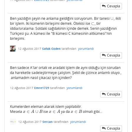
Cevapla
Ben yazdığın şeyin ne anlama geldiğini soruyorum. Bir tanesi
∪
, ikili
∪
bir işlem. İki kümenin birleşimi demek. Ötekisi ise
⊂
, bir
⊂
iddia/sıralama: Soldaki sağdakinin içinde demek. Senin yazdığının
Türkçesi şu: A kümesi ile "B kümesi C kümesinin altkümesi"nin
birleşimi.
12 Ağustos 2017
Safak Ozden
tarafından
yorumlandı
Cevapla
Ben sadece A'lar ortak ve aradaki işlem de aynı olduğu için sorudan
da hareketle sadeleştirmeye çalıştım. Şekil de çizince anlamlı oluyo ,
anlamadım nasıl çıkacaz işin içinden?
12 Ağustos 2017
Emre1729
tarafından
yorumlandı
Cevapla
Kumelerden eleman alarak islem yapilabilir.
Mesela
∈
∪
ise
∈
ya da
∈
olmali gibi...
x
∈
A
∪
B
x
∈
A
x
∈
B
x
A
B
x
A
x
B
12 Ağustos 2017
Sercan
tarafından
yorumlandı
Cevapla