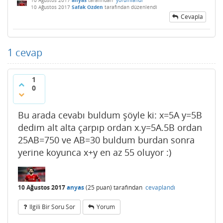
10 Ağustos 2017
Safak Ozden
tarafından
düzenlendi
Cevapla
1
cevap
1
0
Bu arada cevabı buldum şöyle ki: x=5A y=5B
dedim alt alta çarpıp ordan x.y=5A.5B ordan
25AB=750 ve AB=30 buldum burdan sonra
yerine koyunca x+y en az 55 oluyor :)
10 Ağustos 2017
anyas
(
25
puan)
tarafından
cevaplandı
Ilgili Bir Soru Sor
Yorum