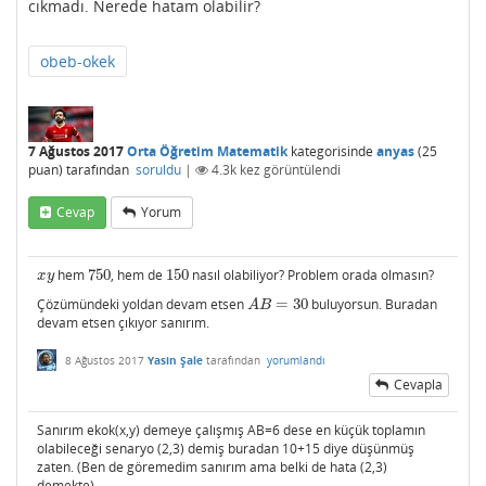
cıkmadı. Nerede hatam olabilir?
obeb-okek
7 Ağustos 2017
Orta Öğretim Matematik
kategorisinde
anyas
(
25
puan)
tarafından
soruldu
|
4.3k
kez görüntülendi
Cevap
Yorum
hem
750
, hem de
150
nasıl olabiliyor? Problem orada olmasın?
x
y
750
150
x
y
Çözümündeki yoldan devam etsen
=
30
buluyorsun. Buradan
A
B
=
30
A
B
devam etsen çıkıyor sanırım.
8 Ağustos 2017
Yasin Şale
tarafından
yorumlandı
Cevapla
Sanırım ekok(x,y) demeye çalışmış AB=6 dese en küçük toplamın
olabileceği senaryo (2,3) demiş buradan 10+15 diye düşünmüş
zaten. (Ben de göremedim sanırım ama belki de hata (2,3)
demekte)