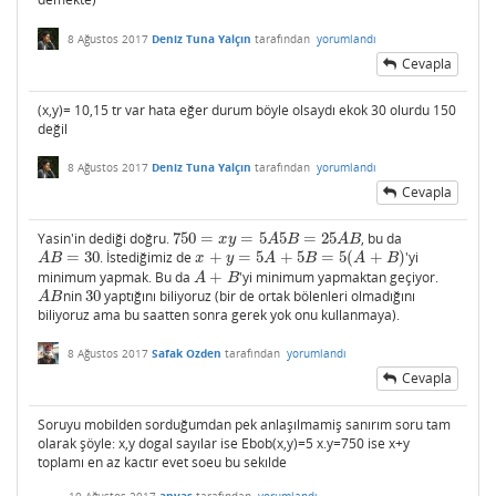
8 Ağustos 2017
Deniz Tuna Yalçın
tarafından
yorumlandı
Cevapla
(x,y)= 10,15 tr var hata eğer durum böyle olsaydı ekok 30 olurdu 150
değil
8 Ağustos 2017
Deniz Tuna Yalçın
tarafından
yorumlandı
Cevapla
Yasin'in dediği doğru.
750
=
=
5
5
=
25
, bu da
750
=
x
y
=
5
A
5
B
=
25
A
B
x
y
A
B
A
B
=
30
. İstediğimiz de
+
=
5
+
5
=
5
(
+
)
'yi
A
B
=
30
x
+
y
=
5
A
+
5
B
=
5
(
A
+
B
)
A
B
x
y
A
B
A
B
minimum yapmak. Bu da
+
'yi minimum yapmaktan geçiyor.
A
+
B
A
B
nin
30
yaptığını biliyoruz (bir de ortak bölenleri olmadığını
A
B
30
A
B
biliyoruz ama bu saatten sonra gerek yok onu kullanmaya).
8 Ağustos 2017
Safak Ozden
tarafından
yorumlandı
Cevapla
Soruyu mobilden sorduğumdan pek anlaşılmamiş sanırım soru tam
olarak şöyle: x,y dogal sayılar ise Ebob(x,y)=5 x.y=750 ise x+y
toplamı en az kactır evet soeu bu sekılde
10 Ağustos 2017
anyas
tarafından
yorumlandı