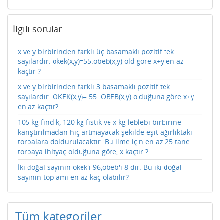
İlgili sorular
x ve y birbirinden farklı üç basamaklı pozitif tek
sayılardır. okek(x,y)=55.obeb(x,y) old göre x+y en az
kaçtır ?
x ve y birbirinden farklı 3 basamaklı pozitif tek
sayılardır. OKEK(x,y)= 55. OBEB(x,y) olduğuna göre x+y
en az kaçtır?
105 kg fındık, 120 kg fıstık ve x kg leblebi birbirine
karıştırılmadan hiç artmayacak şekilde eşit ağırlıktaki
torbalara doldurulacaktır. Bu ilme için en az 25 tane
torbaya ihityaç olduğuna göre, x kaçtır ?
İki doğal sayının okek'i 96,obeb'i 8 dir. Bu iki doğal
sayının toplamı en az kaç olabilir?
Tüm kategoriler