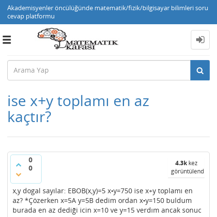
Akademisyenler öncülüğünde matematik/fizik/bilgisayar bilimleri soru
cevap platformu
Toggle
navigation
ise x+y toplamı en az
kaçtır?
0
4.3k
kez
0
görüntülendi
x,y dogal sayılar: EBOB(x,y)=5 x•y=750 ise x+y toplamı en
az? *Çözerken x=5A y=5B dedim ordan x•y=150 buldum
burada en az dediği icin x=10 ve y=15 verdım ancak sonuc