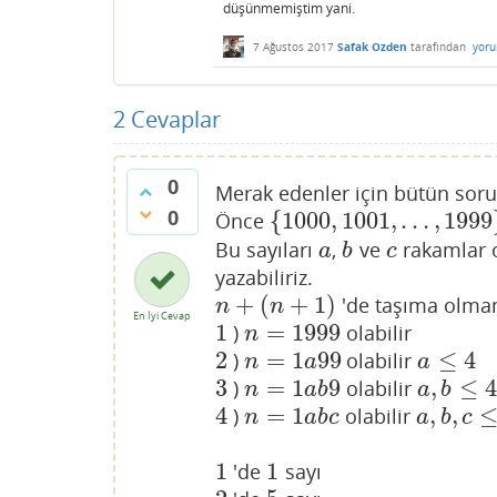
düşünmemiştim yani.
7 Ağustos 2017
Safak Ozden
tarafından
yoru
2
Cevaplar
0
Merak edenler için bütün sor
0
{
1000
,
1001
,
.
.
.
,
1999
Önce
{
1000
,
1001
,
.
.
.
,
1999
}
Bu sayıları
,
ve
rakamlar 
a
b
c
a
b
c
yazabiliriz.
+
(
+
1
)
'de taşıma olma
n
+
(
n
+
1
)
n
n
En İyi Cevap
1
=
1999
)
olabilir
1
n
=
1999
n
2
=
1
99
≤
4
)
olabilir
2
n
=
1
a
99
a
≤
4
n
a
a
3
=
1
9
,
≤
4
)
olabilir
3
n
=
1
a
b
9
a
,
b
≤
4
n
a
b
a
b
4
=
1
,
,
)
olabilir
4
n
=
1
a
b
c
a
,
b
,
c
≤
4
n
a
b
c
a
b
c
1
1
'de
sayı
1
1