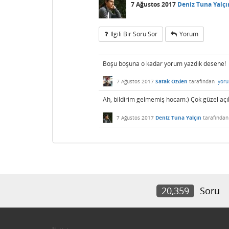
7 Ağustos 2017
Deniz Tuna Yalçı
Ilgili Bir Soru Sor
Yorum
Boşu boşuna o kadar yorum yazdık desene!
7 Ağustos 2017
Safak Ozden
tarafından
yoru
Ah, bildirim gelmemiş hocam:) Çok güzel aç
7 Ağustos 2017
Deniz Tuna Yalçın
tarafında
20,359
Soru