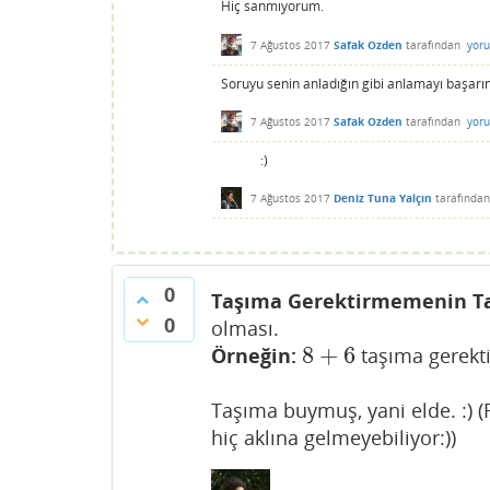
Hiç sanmıyorum.
7 Ağustos 2017
Safak Ozden
tarafından
yor
Soruyu senin anladığın gibi anlamayı başarın
7 Ağustos 2017
Safak Ozden
tarafından
yor
:)
7 Ağustos 2017
Deniz Tuna Yalçın
tarafında
0
Taşıma Gerektirmemenin T
0
olması.
8
+
6
Örneğin:
taşıma gerekti
8
+
6
Taşıma buymuş, yani elde. :) (F
hiç aklına gelmeyebiliyor:))