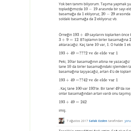
Yok ben tanımı biliyorum. Taşıma yapmak şu
topladığımızda
10
−
19
arasında bir sayı e
10
−
19
basamağa da
1
ekliyoruz,
20
−
29
arasında 
1
20
−
29
soldaki basamağa da
2
ekliyoruz vb.
2
Örneğin
193
+
49
sayılarını toplarken önce 
193
+
49
3
+
9
=
12
. BToplamın birler basamağına
3
+
9
=
12
aktaracağız. Kaç tane
10
var,
1
. O halde
1
ek
10
1
1
193
+
49
=
?
?
?
2
ve de elde var 1
193
+
49
=
?
?
?
2
ve de elde var 1
Peki,
10
lar basamağının altına ne yazacağız
10
tane
10
da birler basamağındaki işlemden ta
10
basamağına taşıyacağız, artan
4
'ü de topla
4
193
+
49
=
?
?
42
ve de elde var 1
193
+
49
=
?
?
42
ve de elde var 1
. Kaç tane
100
var
193
'te. Bir tane!
49
'da ise
100
193
49
onlar basamağından artan vardı onu taşımışd
193
+
49
=
242
193
+
49
=
242
imiş.
7 Ağustos 2017
Safak Ozden
tarafından
yoru