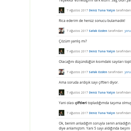
Teşekkür etmediğimi fark ettim. Sağ olun Ş
7 Ağustos 2017
Deniz Tuna Yalçın
tarafında
Rica ederim de henüz sonucu bulamadık!
7 Ağustos 2017
Safak Ozden
tarafından
yoru
Çözüm yanlış mı?
7 Ağustos 2017
Deniz Tuna Yalçın
tarafında
Olacağını düşündüğün kısımdaki sayıları to
7 Ağustos 2017
Safak Ozden
tarafından
yoru
Ama soruda ardışık sayı çiftleri diyor.
7 Ağustos 2017
Deniz Tuna Yalçın
tarafında
Yani olası
çiftleri
topladığımda taşıma olmu
7 Ağustos 2017
Deniz Tuna Yalçın
tarafında
Ok, benim anladığım soruyla senin anladığın 
diye anlamıştım. Yani 5 sayı aldığında beşi