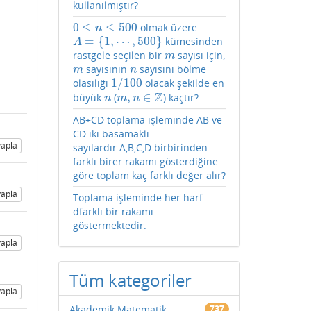
kullanılmıştır?
0
≤
≤
500
olmak üzere
0
≤
n
≤
500
n
=
{
1
,
⋯
,
500
}
kümesinden
A
=
{
1
,
⋯
,
500
}
A
rastgele seçilen bir
sayısı için,
m
m
sayısının
sayısını bölme
m
n
m
n
1
/
100
olasılığı
olacak şekilde en
1
/
100
Z
,
∈
büyük
(
) kaçtır?
n
m
,
n
∈
Z
n
m
n
AB+CD toplama işleminde AB ve
CD iki basamaklı
apla
sayılardır.A,B,C,D birbirinden
farklı birer rakamı gösterdiğine
göre toplam kaç farklı değer alır?
apla
Toplama işleminde her harf
dfarklı bir rakamı
göstermektedir.
apla
Tüm kategoriler
apla
Akademik Matematik
737