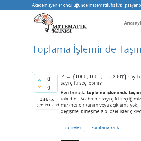
Akademisyenler öncülüğünde matematik/fizik/bilgisayar bi
Anasay
Toplama İşleminde Taş
=
{
1000
,
1001
,
.
.
.
,
2007
}
sayıla
A
=
{
1000
,
1001
,
.
.
.
,
2007
}
A
0
sayı çifti seçilebilir?
0
Ben burada
toplama işleminde taşı
takıldım. Acaba bir sayı çifti seçtiği
4.5k
kez
mi? (net bir tanım veya açıklama yok)
görüntülendi
değişme, birleşme gibi özellikler çıkıyo
kümeler
kombinatorik