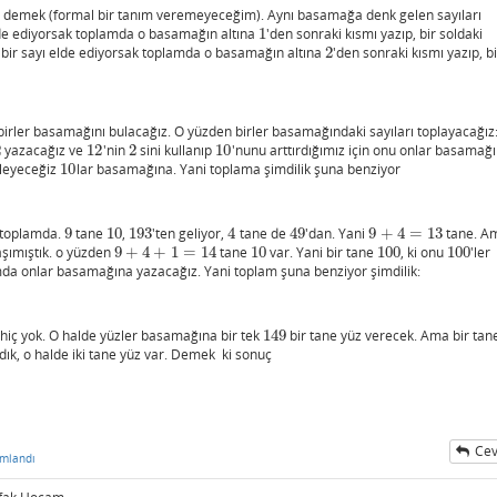
 demek (formal bir tanım veremeyeceğim). Aynı basamağa denk gelen sayıları
lde ediyorsak toplamda o basamağın altına
1
'den sonraki kısmı yazıp, bir soldaki
1
bir sayı elde ediyorsak toplamda o basamağın altına
2
'den sonraki kısmı yazıp, bi
2
birler basamağını bulacağız. O yüzden birler basamağındaki sayıları toplayacağız
2
yazacağız ve
12
'nin
2
sini kullanıp
10
'nunu arttırdığımız için onu onlar basamağ
2
12
2
10
leyeceğiz
10
lar basamağına. Yani toplama şimdilik şuna benziyor
10
 toplamda.
9
tane
10
,
193
'ten geliyor,
4
tane de
49
'dan. Yani
9
+
4
=
13
tane. Am
9
10
193
4
49
9
+
4
=
13
şımıştık. o yüzden
9
+
4
+
1
=
14
tane
10
var. Yani bir tane
100
, ki onu
100
'ler
9
+
4
+
1
=
14
10
100
100
mda onlar basamağına yazacağız. Yani toplam şuna benziyor şimdilik:
 hiç yok. O halde yüzler basamağına bir tek
149
bir tane yüz verecek. Ama bir tan
149
ık, o halde iki tane yüz var. Demek ki sonuç
Cev
mlandı