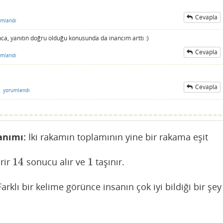
Cevapla
umlandı
ca, yanıtın doğru olduğu konusunda da inancım arttı :)
Cevapla
umlandı
Cevapla
n
yorumlandı
anımı:
İki rakamın toplamının yine bir rakama eşit
14
1
rir
sonucu alır ve
taşınır.
14
1
arklı bir kelime görünce insanın çok iyi bildiği bir şey