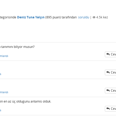
tegorisinde
Deniz Tuna Yalçın
(
895
puan)
tarafından
soruldu
|
4.5k
kez
tanımını biliyor musun?
Cev
mlandı
Cev
ı
Cev
mlandı
nin en az üç oldugunu anlamis olduk.
Cev
ı