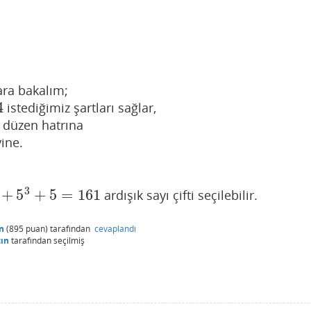
ara bakalım;
4
istediğimiz şartları sağlar,
 düzen hatrına
ine.
3
+
5
+
5
=
161
ardışık sayı çifti seçilebilir.
5
=
161
n
(
895
puan)
tarafından
cevaplandı
çın
tarafından
seçilmiş