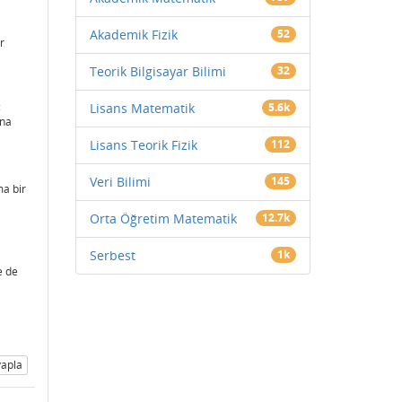
Akademik Fizik
52
r
Teorik Bilgisayar Bilimi
32
:
Lisans Matematik
5.6k
ına
Lisans Teorik Fizik
112
Veri Bilimi
145
a bir
Orta Öğretim Matematik
12.7k
Serbest
1k
e de
apla