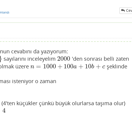
Cev
mlandı
unun cevabını da yazıyorum:
}
2000
sayılarını inceleyelim
'den sonrası belli zaten
2000
=
1000
+
100
+
10
+
olmak üzere
şeklinde
n
=
1000
+
100
a
+
10
b
+
c
n
a
b
c
ması isteniyor o zaman
(4'ten küçükler çünkü büyük olurlarsa taşıma olur)
≤
4