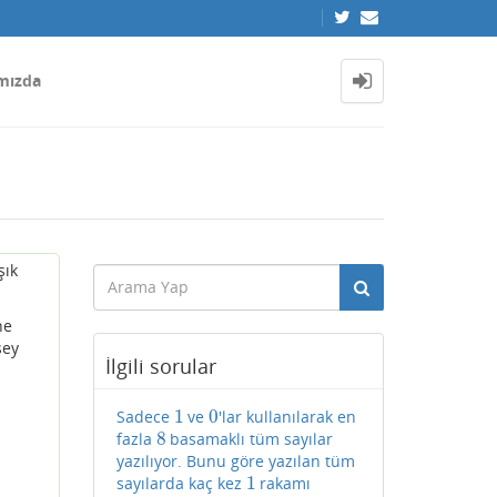
mızda
şık
ne
şey
İlgili sorular
1
0
Sadece
ve
'lar kullanılarak en
1
0
8
fazla
basamaklı tüm sayılar
8
yazılıyor. Bunu göre yazılan tüm
1
sayılarda kaç kez
rakamı
1