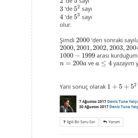
2
5
'de
sayı
2
5
2
3
5
'de
sayı
3
5
2
3
4
5
'de
sayı
4
5
3
olur.
2000
Şimdi
'den sonraki sayıl
2000
2000
,
2001
,
2002
,
2003
,
200
2000
,
2001
,
2002
,
2003
,
2004
1000
−
1999
arası kurduğum
1000
−
1999
=
200
≤
4
ve
yazayım y
n
=
200
a
a
≤
4
n
a
a
2
1
+
5
+
5
Yani sonuç olarak
1
+
5
+
5
2
+
5
3
+
7 Ağustos 2017
Deniz Tuna Yalçı
30 Ağustos 2017
Deniz Tuna Yal
Ilgili Bir Soru Sor
Yorum