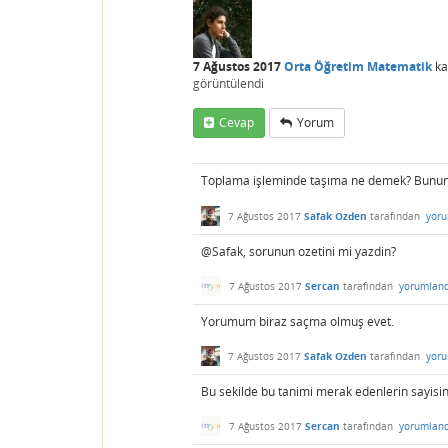
7 Ağustos 2017
Orta Öğretim Matematik
ka
görüntülendi
Cevap
Yorum
Toplama işleminde taşıma ne demek? Bunun 
7 Ağustos 2017
Safak Ozden
tarafından
yoru
@Safak, sorunun ozetini mi yazdin?
7 Ağustos 2017
Sercan
tarafından
yorumland
Yorumum biraz saçma olmuş evet.
7 Ağustos 2017
Safak Ozden
tarafından
yoru
Bu sekilde bu tanimi merak edenlerin sayisi
7 Ağustos 2017
Sercan
tarafından
yorumland