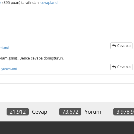
n
(
895
puan)
tarafından
cevaplandı
Cevapla
mlandı
ıklamışsınız. Bence cevaba dönüştürün.
Cevapla
n
yorumlandı
21,912
Cevap
73,672
Yorum
3,978,