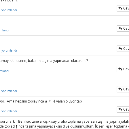
afak Hocam.
Cev
n
yorumlandı
Cev
mlandı
Cev
n
yorumlandı
plamayı denesene, bakalım taşıma yapmadan olacak mı?
Cev
mlandı
Cev
n
yorumlandı
yor. Ama hepsini toplayınca
≤
4
yalan oluyor tabii
a
≤
4
a
Cev
n
yorumlandı
soru farklı. Ben kaç tane ardışık sayıyı alıp toplama yaparsan taşıma yapmayabili
ni de topladığında taşıma yapmayacaksın diye düşünmüştüm. İkişer ikişer toplama 