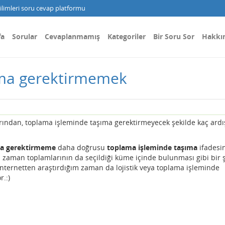
limleri soru cevap platformu
fa
Sorular
Cevaplanmamış
Kategoriler
Bir Soru Sor
Hakkı
ıma gerektirmemek
rından, toplama işleminde taşıma gerektirmeyecek şekilde kaç ardı
ma gerektirmeme
daha doğrusu
toplama işleminde taşıma
ifadesi
miz zaman toplamlarının da seçildiği küme içinde bulunması gibi bir 
 İnternetten araştırdığım zaman da lojistik veya toplama işleminde
r.:)