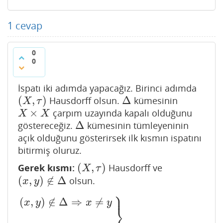
1
cevap
0
0
İspatı iki adımda yapacağız. Birinci adımda
(
,
)
Δ
Hausdorff olsun.
kümesinin
(
X
,
τ
)
Δ
X
τ
×
çarpım uzayında kapalı olduğunu
X
×
X
X
X
Δ
göstereceğiz.
kümesinin tümleyeninin
Δ
açık olduğunu gösterirsek ilk kısmın ispatını
bitirmiş oluruz.
(
,
)
Gerek kısmı:
Hausdorff ve
(
X
,
τ
)
X
τ
(
,
)
∉
Δ
olsun.
(
x
,
y
)
∉
Δ
x
y
⎫
⎪
(
,
)
∉
Δ
⇒
≠
(
x
,
y
)
∉
Δ
⇒
x
≠
y
(
X
,
τ
)
,
Hausdorff
}
⇒
(
∃
U
∈
U
(
x
)
)
(
∃
∈
U
(
y
)
)
(
x
y
x
y
⎬