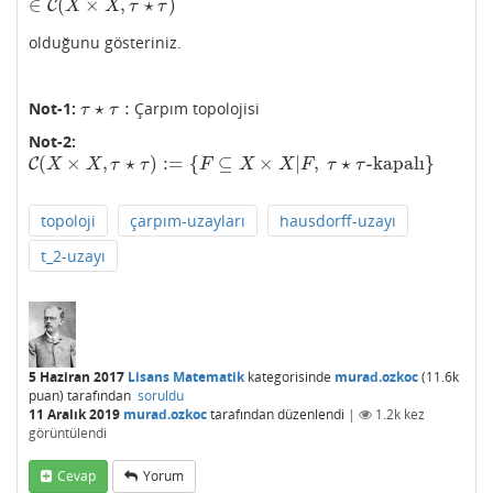
∈
(
×
,
⋆
)
C
X
X
τ
τ
olduğunu gösteriniz.
⋆
:
Not-1:
Çarpım topolojisi
τ
⋆
τ
:
τ
τ
Not-2:
(
×
,
⋆
)
:
=
{
⊆
×
|
,
⋆
-kapalı
}
C
C
(
X
×
X
,
τ
⋆
τ
)
:=
{
F
⊆
X
×
X
|
F
,
τ
⋆
τ
-kapalı
}
X
X
τ
τ
F
X
X
F
τ
τ
topoloji
çarpım-uzayları
hausdorff-uzayı
t_2-uzayı
5 Haziran 2017
Lisans Matematik
kategorisinde
murad.ozkoc
(
11.6k
puan)
tarafından
soruldu
11 Aralık 2019
murad.ozkoc
tarafından
düzenlendi
|
1.2k
kez
görüntülendi
Cevap
Yorum