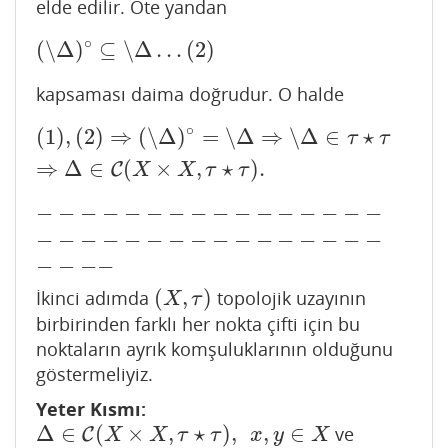
elde edilir. Öte yandan
∘
(
∖
Δ
)
⊆
∖
Δ
…
(
2
)
(
∖
Δ
)
∘
⊆
∖
Δ
…
(
2
)
kapsaması daima doğrudur. O halde
∘
(
1
)
,
(
2
)
⇒
(
∖
Δ
)
=
∖
Δ
⇒
∖
Δ
∈
⋆
(
1
)
,
(
2
)
⇒
(
∖
Δ
)
∘
=
∖
Δ
⇒
∖
Δ
∈
τ
⋆
τ
⇒
Δ
∈
C
(
X
×
X
,
τ
⋆
τ
)
.
τ
τ
⇒
Δ
∈
(
×
,
⋆
)
.
C
X
X
τ
τ
−
−
−
−
−
−
−
−
−
−
−
−
−
−
−
−
−
−
−
−
−
−
−
−
−
−
−
−
−
−
−
−
−
−
−
−
−
−
−
−
−
−
−
−
−
−
−
−
−
−
−
−
−
−
−
−
−
−
−
−
−
−
−
−
−
−
−
−
−
−
−
−
(
,
)
İkinci adımda
topolojik uzayının
(
X
,
τ
)
X
τ
birbirinden farklı her nokta çifti için bu
noktaların ayrık komşuluklarının olduğunu
göstermeliyiz.
Yeter Kısmı:
Δ
∈
(
×
,
⋆
)
,
,
∈
ve
Δ
∈
C
(
X
C
×
X
,
τ
⋆
τ
)
,
x
,
y
∈
X
X
X
τ
τ
x
y
X