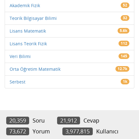
Akademik Fizik
52
Teorik Bilgisayar Bilimi
32
Lisans Matematik
5.6k
Lisans Teorik Fizik
112
Veri Bilimi
145
Orta Öğretim Matematik
12.7k
Serbest
1k
20,359
Soru
21,912
Cevap
73,672
Yorum
3,977,815
Kullanıcı