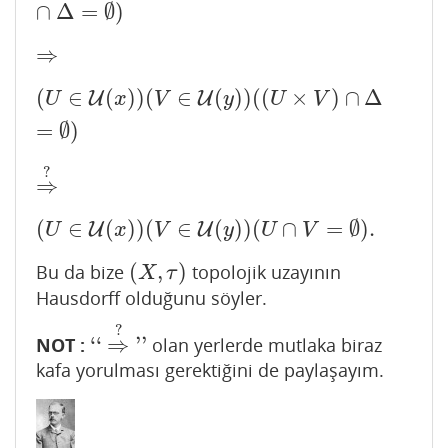
∩
Δ
=
∅
)
⇒
⇒
(
∈
(
)
)
(
∈
(
)
)
(
(
×
)
∩
Δ
U
(
U
∈
U
(
x
)
)
(
V
∈
U
U
(
y
)
)
(
(
U
×
V
)
∩
Δ
=
∅
)
U
x
V
y
U
V
=
∅
)
?
⇒
⇒
?
(
∈
(
)
)
(
∈
(
)
)
(
∩
=
∅
)
.
U
(
U
∈
U
(
x
)
)
(
V
∈
U
U
(
y
)
)
(
U
∩
V
=
∅
)
.
U
x
V
y
U
V
(
,
)
Bu da bize
topolojik uzayının
(
X
,
τ
)
X
τ
Hausdorff olduğunu söyler.
?
‘
‘
⇒
''
NOT :
olan yerlerde mutlaka biraz
‘
‘
⇒
?
''
kafa yorulması gerektiğini de paylaşayım.