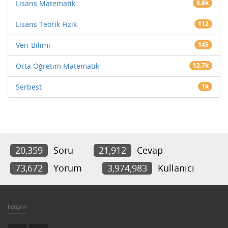
Lisans Matematik
5.6k
Lisans Teorik Fizik
112
Veri Bilimi
145
Orta Öğretim Matematik
12.7k
Serbest
1k
20,359
Soru
21,912
Cevap
73,672
Yorum
3,974,983
Kullanıcı
İletişim