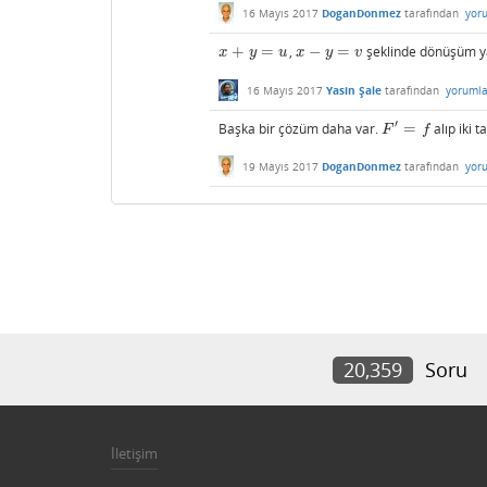
16 Mayıs 2017
DoganDonmez
tarafından
yor
+
=
,
−
=
şeklinde dönüşüm yap
x
+
y
=
u
x
−
y
=
v
x
y
u
x
y
v
16 Mayıs 2017
Yasin Şale
tarafından
yorumla
′
Başka bir çözüm daha var.
=
alıp iki 
F
′
=
f
F
f
19 Mayıs 2017
DoganDonmez
tarafından
yor
20,359
Soru
İletişim