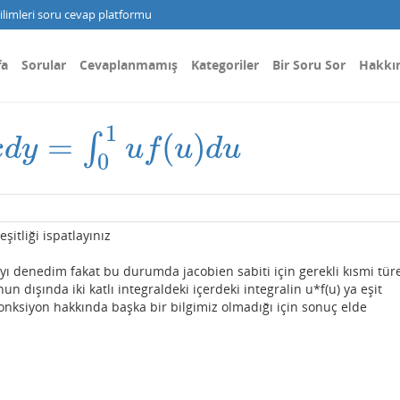
limleri soru cevap platformu
fa
Sorular
Cevaplanmamış
Kategoriler
Bir Soru Sor
Hakkı
1
=
(
)
∫
=
∫
0
1
u
f
(
u
)
d
u
x
d
y
u
f
u
d
u
0
şitliği ispatlayınız
 denedim fakat bu durumda jacobien sabiti için gerekli kısmi tür
un dışında iki katlı integraldeki içerdeki integralin u*f(u) ya eşit
onksiyon hakkında başka bir bilgimiz olmadığı için sonuç elde