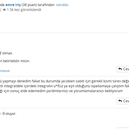
nde
emre iriş
(
38
puan)
tarafından
soruldu
|
1.5k
kez görüntülendi
olmalı.
f
f
belirtebilir misin.
Cev
umlandı
ü yapmayı denedim fakat bu durumda jacobien sabiti için gerekli kısmi türev değe
atlı integraldeki içerdeki integralin u*f(u) ya eşit olduğunu ispatlamaya çalıştım fa
ığı için sonuç elde edemedim yardımlarınızı ve yorumlamalaranızı bekliyorum
Cev
=
0
oluyor.
=
0