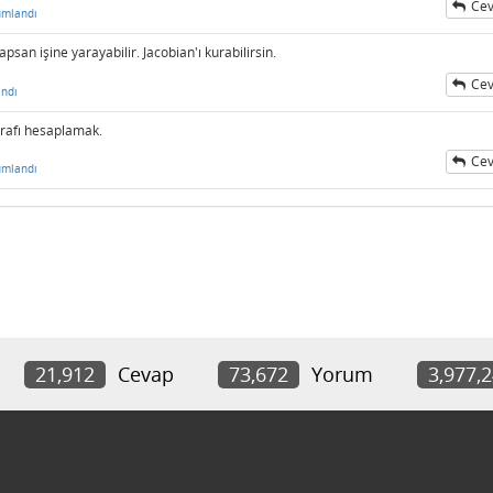
Cev
umlandı
san işine yarayabilir. Jacobian'ı kurabilirsin.
Cev
ndı
tarafı hesaplamak.
Cev
umlandı
21,912
Cevap
73,672
Yorum
3,977,