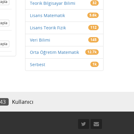
apla
Teorik Bilgisayar Bilimi
32
Lisans Matematik
5.6k
apla
Lisans Teorik Fizik
112
Veri Bilimi
145
apla
Orta Öğretim Matematik
12.7k
Serbest
1k
243
Kullanıcı