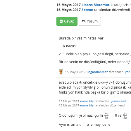
15 Mayıs 2017
Lisans Matematik
kategorisi
16 Mayıs 2017
Sercan
tarafından
düzenlendi
Cevap
Yorum
Burada bir yazım hatası var:
1.
nedir?
μ
μ
2. Sürekli olan şey D bölgesi değil, herhalde
Bir de senin ne düşündüğünü, neler denediğin 
15 Mayıs 2017
DoganDonmez
tarafından
yor
evet u olacaktı öncelikle u=x+y v=1 dönüşüm
elde edilmiyor (dy/dv gibi) onun dışında iki k
fonksiyon hakkında başka bir bilgimiz olmad
15 Mayıs 2017
emre iriş
tarafından
yorumlandı
15 Mayıs 2017
emre iriş
tarafından
düzenlendi
∂
∂
v
v
O dönüşüm iyi olmaz, çünki
=
0
ve
∂
v
∂
x
=
0
∂
v
∂
x
∂
∂
x
x
Aynı
, ama
=
almayı dene.
u
v
=
x
u
v
x