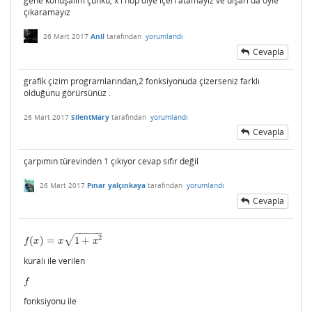
gene konuşalım çünkü, x'i hop diye içeri atamayız ve dışarı da öyle
çıkaramayız
26 Mart 2017
Anil
tarafından
yorumlandı
Cevapla
grafik çizim programlarından,2 fonksiyonuda çizerseniz farklı
olduğunu görürsünüz .
26 Mart 2017
SilentMary
tarafından
yorumlandı
Cevapla
çarpımın türevinden 1 çıkıyor cevap sıfır değil
26 Mart 2017
Pınar yalçınkaya
tarafından
yorumlandı
Cevapla
−
−
−
−
−
2
√
(
)
=
1
+
f
(
x
)
=
x
1
+
x
2
f
x
x
x
kuralı ile verilen
f
f
fonksiyonu ile