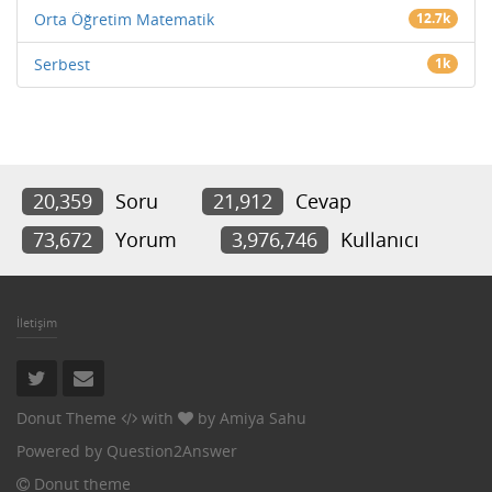
Orta Öğretim Matematik
12.7k
Serbest
1k
20,359
Soru
21,912
Cevap
73,672
Yorum
3,976,746
Kullanıcı
İletişim
Donut Theme
with
by
Amiya Sahu
Powered by
Question2Answer
Donut theme