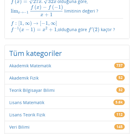
√
√
(
)
=
27
.
32
olduğuna göre,
f
(
x
)
=
27
x
3
.
32
x
5
f
x
x
x
(
)
−
(
−
1
)
f
x
f
lim
limitinin değeri ?
lim
x
→
−
1
f
(
x
)
−
f
(
−
1
)
x
+
1
→
−
1
x
+
1
x
:
[
1
,
∞
)
→
[
−
1
,
∞
]
f
:
[
1
,
∞
)
→
[
−
1
,
∞
]
f
−
1
2
′
(
−
1
)
=
+
1
(
2
)
,olduğuna göre
kaçtır ?
f
−
1
(
x
−
1
)
=
x
2
+
1
f
′
(
2
)
f
x
x
f
Tüm kategoriler
Akademik Matematik
737
Akademik Fizik
52
Teorik Bilgisayar Bilimi
32
Lisans Matematik
5.6k
Lisans Teorik Fizik
112
Veri Bilimi
145