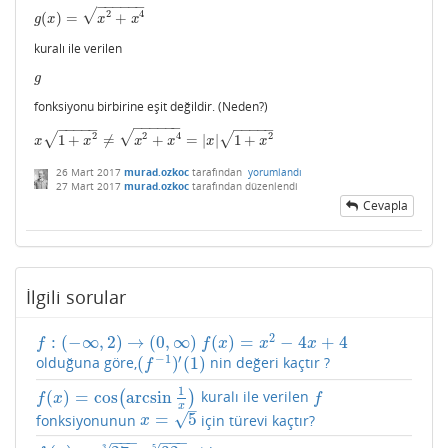
−
−
−
−
−
−
√
2
4
(
)
=
+
g
(
x
)
=
x
2
+
x
4
g
x
x
x
kuralı ile verilen
g
g
fonksiyonu birbirine eşit değildir. (Neden?)
−
−
−
−
−
−
−
−
−
−
−
−
−
−
−
−
√
2
2
4
2
√
√
1
+
≠
+
=
|
|
1
+
x
1
+
x
2
≠
x
2
+
x
4
=
|
x
|
1
+
x
2
x
x
x
x
x
x
26 Mart 2017
murad.ozkoc
tarafından
yorumlandı
27 Mart 2017
murad.ozkoc
tarafından
düzenlendi
Cevapla
İlgili sorular
2
:
(
−
∞
,
2
)
→
(
0
,
∞
)
(
)
=
−
4
+
4
f
:
(
−
∞
,
2
)
→
(
0
,
∞
)
f
(
x
)
=
x
2
−
4
x
+
4
f
f
x
x
x
−
1
′
(
)
(
1
)
olduğuna göre,
nin değeri kaçtır ?
(
f
−
1
)
′
(
1
)
f
1
(
)
=
cos
arcsin
(
)
kuralı ile verilen
f
(
x
)
=
cos
(
arcsin
1
x
)
f
f
x
f
x
–
√
=
5
fonksiyonunun
için türevi kaçtır?
x
=
5
x
−
−
−
−
−
−
3
5