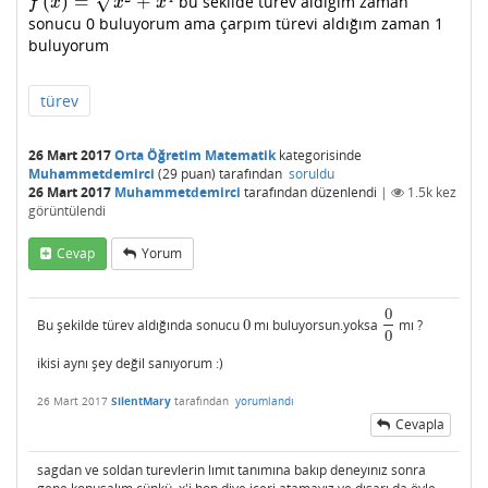
√
(
)
=
+
bu sekilde türev aldığım zaman
f
(
x
)
=
x
2
+
x
4
f
x
x
x
sonucu 0 buluyorum ama çarpım türevi aldığım zaman 1
buluyorum
türev
26 Mart 2017
Orta Öğretim Matematik
kategorisinde
Muhammetdemirci
(
29
puan)
tarafından
soruldu
26 Mart 2017
Muhammetdemirci
tarafından
düzenlendi
|
1.5k
kez
görüntülendi
Cevap
Yorum
0
Bu şekilde türev aldığında sonucu
0
mı buluyorsun.yoksa
mı ?
0
0
0
0
ikisi aynı şey değil sanıyorum :)
26 Mart 2017
SilentMary
tarafından
yorumlandı
Cevapla
sagdan ve soldan turevlerin lımıt tanımına bakıp deneyınız sonra