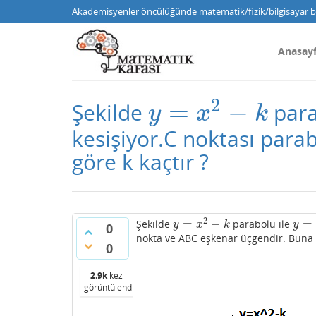
Akademisyenler öncülüğünde matematik/fizik/bilgisayar bi
Anasay
2
=
−
Şekilde
para
y
=
x
2
−
k
y
x
k
kesişiyor.C noktası para
göre k kaçtır ?
2
=
−
=
Şekilde
parabolü ile
y
=
x
2
−
k
y
=
1
y
x
k
y
0
nokta ve ABC eşkenar üçgendir. Buna g
0
2.9k
kez
görüntülendi