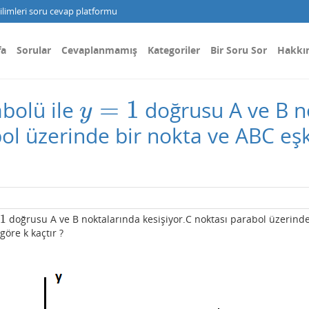
limleri soru cevap platformu
fa
Sorular
Cevaplanmamış
Kategoriler
Bir Soru Sor
Hakkı
=
1
bolü ile
doğrusu A ve B n
y
=
1
y
bol üzerinde bir nokta ve ABC e
1
doğrusu A ve B noktalarında kesişiyor.C noktası parabol üzerinde
öre k kaçtır ?