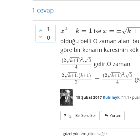
1
cevap
−
−
−
1
2
√
−
=
1
=
±
+
ise
x
2
−
k
=
1
x
=
±
k
+
1
x
k
x
k
0
olduğu belli O zaman alani bu
göre bir kenarın karesinin kök
2
√
√
(
2
+
1
)
.
3
k
gelir.O zaman
(
2
k
+
1
)
2
.
3
4
4
2
√
√
√
2
+
1
.
(
+
1
)
(
2
+
1
)
.
3
k
k
k
=
ge
2
k
+
1
.
(
k
+
1
)
2
=
(
2
k
+
1
)
2
.
3
4
2
4
15 Şubat 2017
KubilayK
(
11.1k
puan
Ilgili Bir Soru Sor
Yorum
güzel yöntem ,eline sağlık