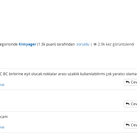
egorisinde
Kimyager
(
1.3k
puan)
tarafından
soruldu
|
2.9k
kez görüntülendi
BC birbirine eşit olucak.noktalar arası uzaklık kullanılabilirmi.çok yaratıcı olam
Cev
ndı
Cev
ı
hocam
Cev
ndı