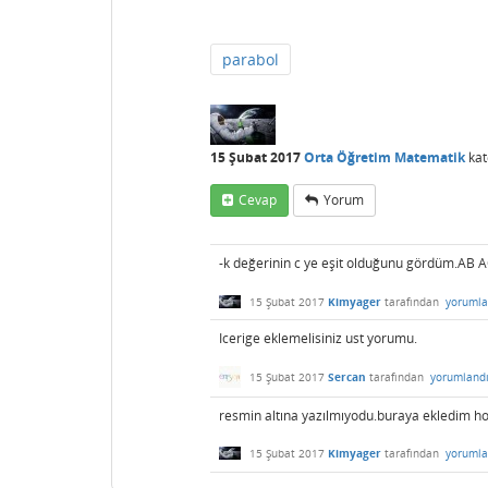
parabol
15 Şubat 2017
Orta Öğretim Matematik
kat
Cevap
Yorum
-k değerinin c ye eşit olduğunu gördüm.AB AC 
15 Şubat 2017
Kimyager
tarafından
yorumla
Icerige eklemelisiniz ust yorumu.
15 Şubat 2017
Sercan
tarafından
yorumland
resmin altına yazılmıyodu.buraya ekledim 
15 Şubat 2017
Kimyager
tarafından
yorumla