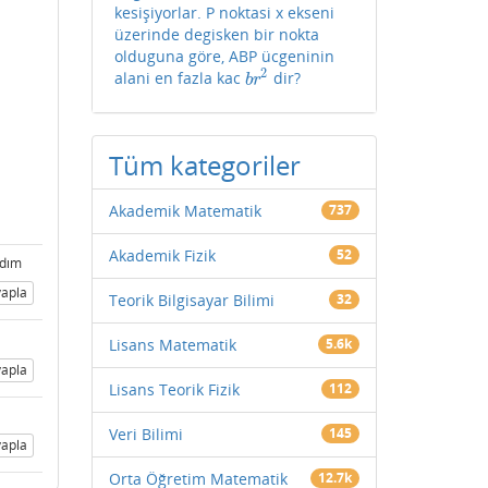
kesişiyorlar. P noktasi x ekseni
üzerinde degisken bir nokta
olduguna göre, ABP ücgeninin
2
alani en fazla kac
dir?
b
r
2
b
r
Tüm kategoriler
Akademik Matematik
737
Akademik Fizik
52
adım
apla
Teorik Bilgisayar Bilimi
32
Lisans Matematik
5.6k
apla
Lisans Teorik Fizik
112
Veri Bilimi
145
apla
Orta Öğretim Matematik
12.7k