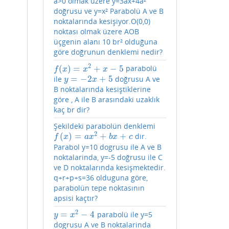
a>0 olmak üzere y=3ax+4a²
doğrusu ve y=x² Parabolü A ve B
noktalarında kesişiyor.O(0,0)
noktası olmak üzere AOB
üçgenin alanı 10 br² olduğuna
göre doğrunun denklemi nedir?
2
(
)
=
+
−
5
parabolü
f
(
x
)
=
x
2
+
x
−
5
f
x
x
x
=
−
2
+
5
ile
doğrusu A ve
y
=
−
2
x
+
5
y
x
B noktalarında kesiştiklerine
göre , A ile B arasındaki uzaklık
kaç br dir?
Şekildeki parabolün denklemi
2
(
)
=
+
+
dir.
f
(
x
)
=
a
x
2
+
b
x
+
c
f
x
a
x
b
x
c
Parabol y=10 dogrusu ile A ve B
noktalarinda, y=-5 doğrusu ile C
ve D noktalarında kesişmektedir.
q+r+p+s=36 olduguna göre,
parabolün tepe noktasının
apsisi kaçtır?
2
=
−
4
parabolü ile y=5
y
=
x
2
−
4
y
x
dogrusu A ve B noktalarinda