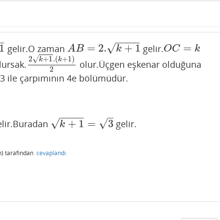
−
−
−
−
−
√
1
=
2.
+
1
=
gelir.O zaman
gelir.
A
B
=
2.
k
+
1
O
C
=
k
A
B
k
O
C
k
√
2
+
1
.
(
+
1
)
k
k
lursak.
olur.Üçgen eşkenar olduğuna
2
k
+
1
.
(
k
+
1
)
2
2
 3 ile çarpımının 4e bölümüdür.
–
−
−
−
−
√
√
+
1
=
3
lir.Buradan
gelir.
k
+
1
=
3
k
)
tarafından
cevaplandı