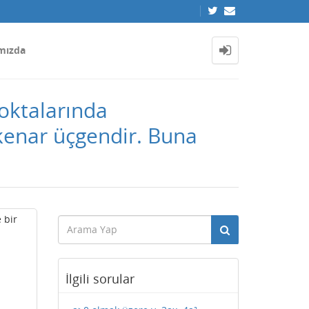
mızda
oktalarında
şkenar üçgendir. Buna
 bir
İlgili sorular