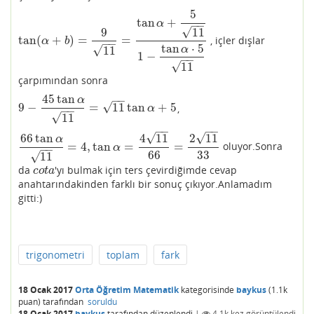
5
tan
+
α
−
−
√
9
11
tan
(
+
)
=
=
, içler dışlar
tan
(
α
+
b
)
=
9
11
=
tan
α
+
5
11
1
−
tan
α
⋅
5
11
α
b
−
−
tan
⋅
5
√
11
α
1
−
−
−
√
11
çarpımından sonra
45
tan
−
−
α
√
9
−
=
11
tan
+
5
,
9
−
45
tan
α
11
=
11
tan
α
+
5
α
−
−
√
11
−
−
−
−
√
√
66
tan
4
11
2
11
α
=
4
,
tan
=
=
oluyor.Sonra
66
tan
α
11
=
4
,
tan
α
=
4
11
66
=
2
11
33
α
−
−
66
33
√
11
da
'yı bulmak için ters çevirdiğimde cevap
c
o
t
a
c
o
t
a
anahtarındakinden farklı bir sonuç çıkıyor.Anlamadım
gitti:)
trigonometri
toplam
fark
18 Ocak 2017
Orta Öğretim Matematik
kategorisinde
baykus
(
1.1k
puan)
tarafından
soruldu
18 Ocak 2017
baykus
tarafından
düzenlendi
|
4.1k
kez görüntülendi