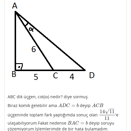
ABC dik üçgen, cot(
) nedir? diye sormuş.
α
α
=
Biraz komik gelebilir ama
deyip
A
D
C
=
b
A
C
B
A
D
C
b
A
C
B
−
−
√
14
11
üçgeninde toplam fark yaptığımda sonuç olan
'e
14
11
11
11
=
ulaşabiliyorum.Fakat nedense
deyip soruyu
B
A
C
=
b
B
A
C
b
çözemiyorum.İşlemlerimde de bir hata bulamadım.