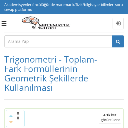
Akademisyenler öncülüğünde matematik/fizik/bilgisayar bilimleri soru
cevap platformu
Toggle
navigation
Trigonometri - Toplam-
Fark Formüllerinin
Geometrik Şekillerde
Kullanılması
0
4.1k
kez
0
görüntülendi