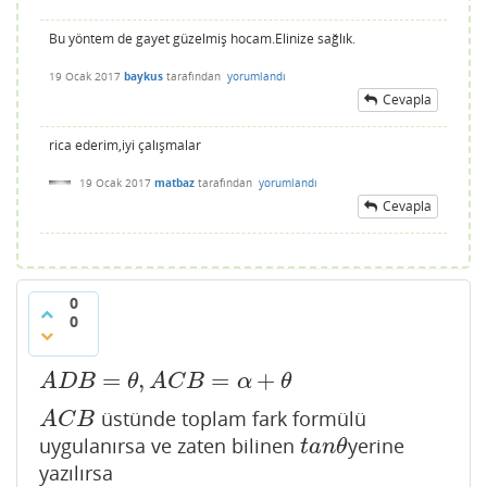
Bu yöntem de gayet güzelmiş hocam.Elinize sağlık.
19 Ocak 2017
baykus
tarafından
yorumlandı
Cevapla
rica ederim,iyi çalışmalar
19 Ocak 2017
matbaz
tarafından
yorumlandı
Cevapla
0
0
=
,
=
+
A
D
B
=
θ
,
A
C
B
=
α
+
θ
A
D
B
θ
A
C
B
α
θ
üstünde toplam fark formülü
A
C
B
A
C
B
uygulanırsa ve zaten bilinen
yerine
t
a
n
θ
t
a
n
θ
yazılırsa