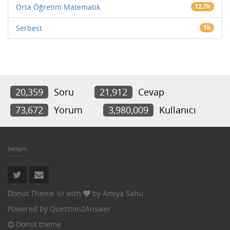
Orta Öğretim Matematik
12.7k
Serbest
1k
20,359
Soru
21,912
Cevap
73,672
Yorum
3,980,009
Kullanıcı
İletişim
Donut Theme
with
by
Amiya Sahu
Powered by
Question2Answer
Donut theme