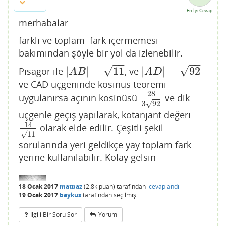
En İyi Cevap
merhabalar
farklı ve toplam fark içermemesi
bakımından şöyle bir yol da izlenebilir.
−
−
−
−
√
√
|
|
=
11
|
|
=
92
Pisagor ile
, ve
|
A
B
|
=
11
|
A
D
|
=
92
A
B
A
D
ve CAD üçgeninde kosinüs teoremi
28
uygulanırsa açının kosinüsü
ve dik
28
3
92
√
3
92
üçgenle geçiş yapılarak, kotanjant değeri
14
olarak elde edilir. Çeşitli şekil
14
11
√
11
sorularında yeri geldikçe yay toplam fark
yerine kullanılabilir. Kolay gelsin
18 Ocak 2017
matbaz
(
2.8k
puan)
tarafından
cevaplandı
19 Ocak 2017
baykus
tarafından
seçilmiş
Ilgili Bir Soru Sor
Yorum