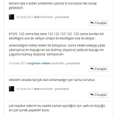
tamam işte o ezber yontemlerı yazınız ki sorunuza net cevap
gelebilsin.
10 Ocak 2017
Anil
tarafından
yorumlandı
Cevapla
610/5 :122 sonra beş tane 122 122 122 122 122 sonra burdan bir
eksilttigini ona bir ekliyor.ondan iki eksilttigini ona iki ekliyor.
anlamadıgım nokta neden 5e boluyoruz .sonra neden ekleyip yada
çıkarıyoruz.en buyugu en azı bulmuş oluyoıruz yada en kuçugu en
çogumu nulmuş oluyoruz .bilmiyorum
10 Ocak 2017
cengizhan sekban
tarafından
yorumlandı
Cevapla
ekledım cevaba karışık olan anlamadıgın yer varsa sorunuz.
10 Ocak 2017
Anil
tarafından
yorumlandı
Cevapla
çok teşekur ederim bu saatte zaman ayırdığını için .peki en küçüğü
en çok içinde yapabilir bunu