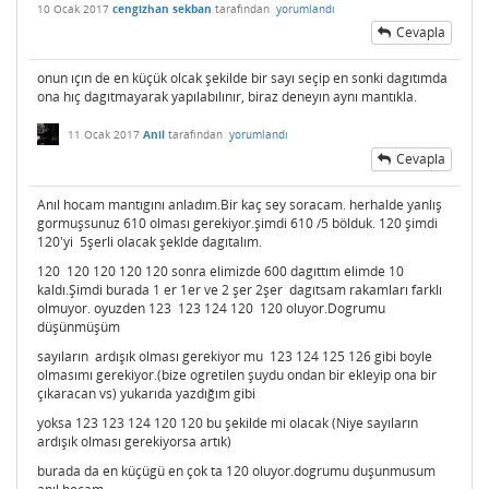
10 Ocak 2017
cengizhan sekban
tarafından
yorumlandı
Cevapla
onun ıçın de en küçük olcak şekilde bir sayı seçip en sonki dagıtımda
ona hıç dagıtmayarak yapılabılınır, biraz deneyın aynı mantıkla.
11 Ocak 2017
Anil
tarafından
yorumlandı
Cevapla
Anıl hocam mantıgını anladım.Bir kaç sey soracam. herhalde yanlış
gormuşsunuz 610 olması gerekiyor.şimdi 610 /5 bölduk. 120 şimdi
120'yi 5şerli olacak şeklde dagıtalım.
120 120 120 120 120 sonra elimizde 600 dagıttım elimde 10
kaldı.Şimdi burada 1 er 1er ve 2 şer 2şer dagıtsam rakamları farklı
olmuyor. oyuzden 123 123 124 120 120 oluyor.Dogrumu
düşünmüşüm
sayıların ardışık olması gerekiyor mu 123 124 125 126 gibi boyle
olmasımı gerekiyor.(bize ogretilen şuydu ondan bir ekleyip ona bir
çıkaracan vs) yukarıda yazdığım gibi
yoksa 123 123 124 120 120 bu şekilde mi olacak (Niye sayıların
ardışık olması gerekiyorsa artık)
burada da en küçügü en çok ta 120 oluyor.dogrumu duşunmusum