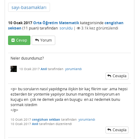
sayı-basamakları
10 Ocak 2017
Orta Öğretim Matematik
kategorisinde
cengizhan
sekban
(
11
puan)
tarafından
soruldu
|
3.1k
kez görüntülendi
Cevap
Yorum
Neler dusundunuz?
10 Ocak 2017
Anil
tarafından
yorumlandı
Cevapla
<p> bu soruların nasıl yapıldıgına ilişkin bir kaç fikrim var .ama hepsi
ezberden bir yontemle yapılıyor.bunun mantıgını bilmiyorum.en
kuçugu en çok ne demek yada en buyugu en az nedemek bunu
sormak istedim
</p>
10 Ocak 2017
cengizhan sekban
tarafından
yorumlandı
10 Ocak 2017
Anil
tarafından
düzenlendi
Cevapla