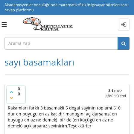
Akademisyenler öncülüğünde matematik/fizik/bilgisayar bilimleri soru
cevap platformu
Toggle
navigation
sayı basamakları
0
3.1k
kez
0
görüntülendi
Rakamları farklı 3 basamakli 5 dogal sayinin toplami 610
dur en buyugu en az kac dir.mantıgını açıklarsanız( en
buyugu en az ne demek) bir de (en küçügü en az ne
demek) açıklarsanız sevinirim.Teşekkürler