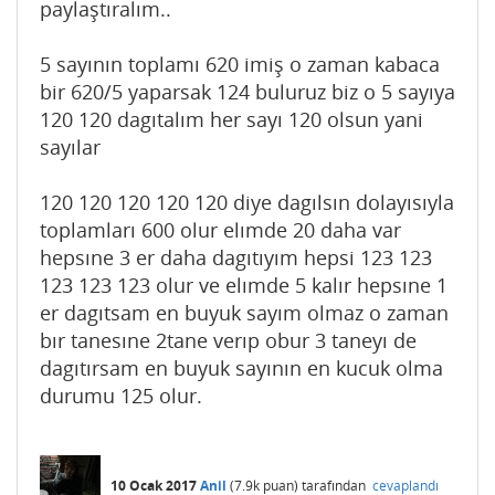
paylaştıralım..
5 sayının toplamı 620 imiş o zaman kabaca
bir 620/5 yaparsak 124 buluruz biz o 5 sayıya
120 120 dagıtalım her sayı 120 olsun yani
sayılar
120 120 120 120 120 diye dagılsın dolayısıyla
toplamları 600 olur elımde 20 daha var
hepsıne 3 er daha dagıtıyım hepsi 123 123
123 123 123 olur ve elımde 5 kalır hepsıne 1
er dagıtsam en buyuk sayım olmaz o zaman
bır tanesıne 2tane verıp obur 3 taneyı de
dagıtırsam en buyuk sayının en kucuk olma
durumu 125 olur.
10 Ocak 2017
Anil
(
7.9k
puan)
tarafından
cevaplandı