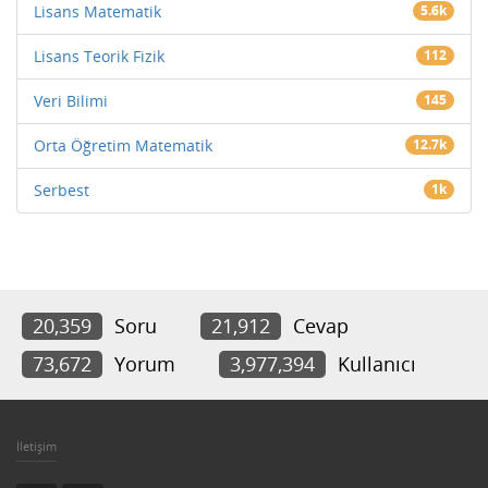
Lisans Matematik
5.6k
Lisans Teorik Fizik
112
Veri Bilimi
145
Orta Öğretim Matematik
12.7k
Serbest
1k
20,359
Soru
21,912
Cevap
73,672
Yorum
3,977,394
Kullanıcı
İletişim