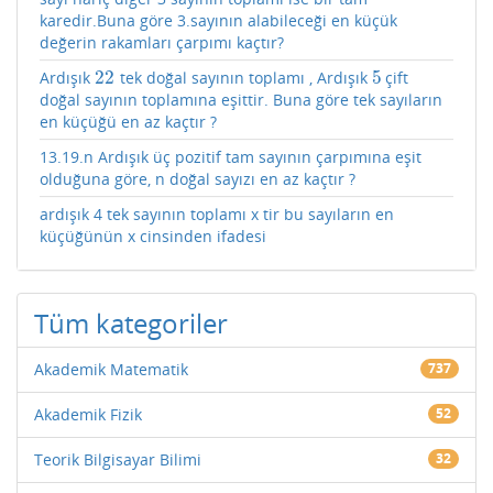
karedir.Buna göre 3.sayının alabileceği en küçük
değerin rakamları çarpımı kaçtır?
22
5
Ardışık
tek doğal sayının toplamı , Ardışık
çift
22
5
doğal sayının toplamına eşittir. Buna göre tek sayıların
en küçüğü en az kaçtır ?
13.19.n Ardışık üç pozitif tam sayının çarpımına eşit
olduğuna göre, n doğal sayızı en az kaçtır ?
ardışık 4 tek sayının toplamı x tir bu sayıların en
küçüğünün x cinsinden ifadesi
Tüm kategoriler
Akademik Matematik
737
Akademik Fizik
52
Teorik Bilgisayar Bilimi
32