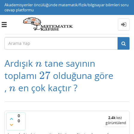
Akademisyenler öncülüğünde matematik/fizik/bilgisayar bilimleri soru
cevap platformu
Toggle
navigation
Ardışık
tane sayının
n
n
27
toplamı
olduğuna göre
27
,
en çok kaçtır ?
n
n
0
2.4k
kez
0
görüntülendi