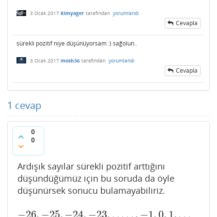
3 Ocak 2017
Kimyager
tarafından
yorumlandı
Cevapla
sürekli pozitif niye düşünüyorsam :) sağolun..
3 Ocak 2017
mosh36
tarafından
yorumlandı
Cevapla
1
cevap
0
0
Ardışık sayılar sürekli pozitif arttığını
düşündüğümüz için bu soruda da öyle
düşünürsek sonucu bulamayabiliriz.
−
26
,
−
25
,
−
24
,
−
23
,
.
.
.
.
.
,
−
1
,
0
,
1
,
.
.
.
−
26
,
−
25
,
−
24
,
−
23
,
.
.
.
.
.
,
−
1
,
0
,
1
,
.
.
.
.
.
.
23
,
24
,
25
,
26
,
27