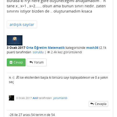
burada ki n'yi nere göre düşüneceğimi anlayamadım . n
tane x , x+1 , x+2...... olsun ama bunun sınırı nedir. zaten
sınırını istiyor bizden de .. oluşturamadım kısaca
ardışık-sayılar
3 Ocak 2017
Orta Öğretim Matematik
kategorisinde
mosh36
(
2.1k
puan)
tarafından
soruldu
|
2.4k
kez görüntülendi
Cevap
Yorum
∈
ise eksilerden başla ki birsürü sayı toplayabılesın ve 0 a yakın
n
∈
R
n
R
seç
3 Ocak 2017
Anil
tarafından
yorumlandı
Cevapla
-26 ile 27 arası.54 terim.n de 54