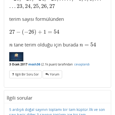
.
.
.
23
,
24
,
25
,
26
,
27
terim sayısı formülünden
27
−
(
−
26
)
+
1
=
54
27
−
(
−
26
)
+
1
=
54
=
54
tane terim olduğu için burada
n
n
=
54
n
n
3 Ocak 2017
mosh36
(
2.1k
puan)
tarafından
cevaplandı
Ilgili Bir Soru Sor
Yorum
İlgili sorular
5 ardışık doğal sayının toplamı bir tam küptür.İlk ve son
sayı hariç diğer 3 sayının toplamı ise bir tam