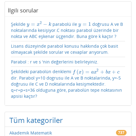
İlgili sorular
2
=
−
=
1
Şekilde
parabolü ile
doğrusu A ve B
y
=
x
2
−
k
y
=
1
y
x
k
y
noktalarında kesişiyor.C noktası parabol üzerinde bir
nokta ve ABC eşkenar üçgendir. Buna göre k kaçtır ?
Lisans düzeyinde parabol konusu hakkında çok basit
olmayacak şekilde sorular ve cevaplar arıyorum.
Parabol : r ve s 'nin değerlerini belirleyiniz.
2
(
)
=
+
+
Şekildeki parabolün denklemi
f
(
x
)
=
a
x
2
+
b
x
+
c
f
x
a
x
b
x
c
dir. Parabol y=10 dogrusu ile A ve B noktalarinda, y=-5
doğrusu ile C ve D noktalarında kesişmektedir.
q+r+p+s=36 olduguna göre, parabolün tepe noktasının
apsisi kaçtır?
Tüm kategoriler
Akademik Matematik
737