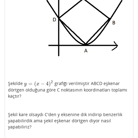
2
=
(
−
4
)
Şekilde
grafiği verilmiştir ABCD eşkenar
y
=
(
x
−
4
)
2
y
x
dörtgen olduğuna göre C noktasının koordinatları toplamı
kaçtır?
Şekil kare olsaydı C'den y eksenine dik indirip benzerlik
yapabilirdik ama şekil eşkenar dörtgen diyor nasıl
yapabiliriz?