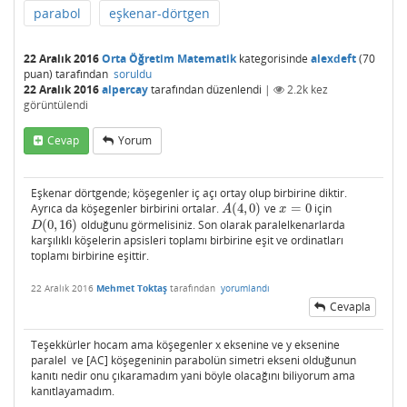
parabol
eşkenar-dörtgen
22 Aralık 2016
Orta Öğretim Matematik
kategorisinde
alexdeft
(
70
puan)
tarafından
soruldu
22 Aralık 2016
alpercay
tarafından
düzenlendi
|
2.2k
kez
görüntülendi
Cevap
Yorum
Eşkenar dörtgende; köşegenler iç açı ortay olup birbirine diktir.
Ayrıca da köşegenler birbirini ortalar.
(
4
,
0
)
ve
=
0
için
A
(
4
,
0
)
x
=
0
A
x
(
0
,
16
)
olduğunu görmelisiniz. Son olarak paralelkenarlarda
D
(
0
,
16
)
D
karşılıklı köşelerin apsisleri toplamı birbirine eşit ve ordinatları
toplamı birbirine eşittir.
22 Aralık 2016
Mehmet Toktaş
tarafından
yorumlandı
Cevapla
Teşekkürler hocam ama köşegenler x eksenine ve y eksenine
paralel ve [AC] köşegeninin parabolün simetri ekseni olduğunun
kanıtı nedir onu çıkaramadım yani böyle olacağını biliyorum ama
kanıtlayamadım.