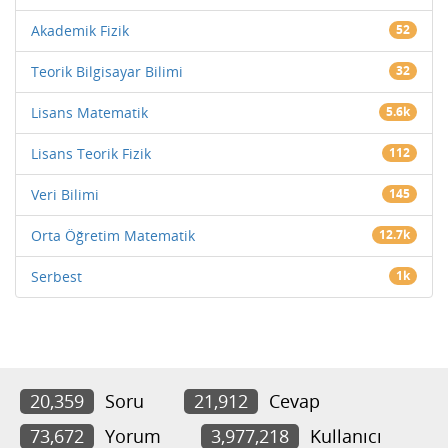
Akademik Fizik
52
Teorik Bilgisayar Bilimi
32
Lisans Matematik
5.6k
Lisans Teorik Fizik
112
Veri Bilimi
145
Orta Öğretim Matematik
12.7k
Serbest
1k
20,359
Soru
21,912
Cevap
73,672
Yorum
3,977,218
Kullanıcı