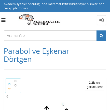
Akademisyenler öncülüğünde matematik/fizik/bilgisayar bilimleri soru
cevap platformu
Toggle
navigation
Parabol ve Eşkenar
Dörtgen
0
2.2k
kez
0
görüntülendi
9