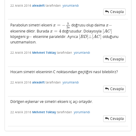
22 Aralık 2016
alexdeft
tarafından
yorumlandı
Cevapla
b
Parabolun simetri ekseni
=
−
doğrusu olup daima
−
x
=
−
b
2
a
x
−
x
x
2
a
eksenine diktir. Burada
=
4
doğrusudur. Dolayısıyla
[
]
x
=
4
[
A
C
]
x
A
C
köşegeni
−
eksenine paraleldir. Ayrıca
[
]
⊥
[
]
olduğunu
y
−
[
B
D
]
⊥
[
A
C
]
y
B
D
A
C
unutmamalısın.
22 Aralık 2016
Mehmet Toktaş
tarafından
yorumlandı
Cevapla
Hocam simetri ekseninin C noktasından geçtiğini nasıl bilebilirz?
22 Aralık 2016
alexdeft
tarafından
yorumlandı
Cevapla
Dörtgen eşkenar ve simetri ekseni iç açı ortaydır.
22 Aralık 2016
Mehmet Toktaş
tarafından
yorumlandı
Cevapla