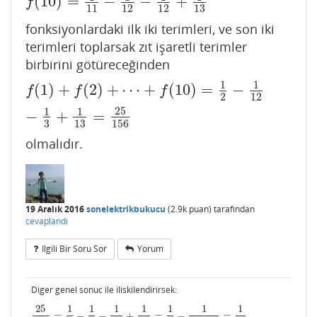
(
10
)
=
−
−
+
f
11
12
12
13
fonksiyonlardaki ilk iki terimleri, ve son iki
terimleri toplarsak zıt işaretli terimler
birbirini götüreceğinden
1
1
(
1
)
+
(
2
)
+
⋯
+
(
10
)
=
−
f
(
1
)
+
f
(
2
)
+
⋯
+
f
(
10
)
=
1
2
−
1
12
−
1
3
+
1
13
=
25
156
f
f
f
2
12
25
1
1
−
+
=
3
13
156
olmalıdır.
19 Aralık 2016
sonelektrikbukucu
(
2.9k
puan)
tarafından
cevaplandı
Ilgili Bir Soru Sor
Yorum
Diger genel sonuc ile iliskilendirirsek:
25
1
1
1
1
1
1
1
25
156
=
1
2
−
1
3
−
1
12
+
1
13
=
1
6
−
1
12
⋅
13
=
1
3
!
−
1
(
10
+
2
)
(
10
+
3
)
.
=
−
−
+
=
−
=