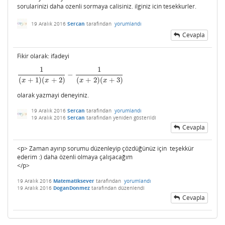
sorularinizi daha ozenli sormaya calisiniz. ilginiz icin tesekkurler.
19 Aralık 2016
Sercan
tarafından
yorumlandı
Cevapla
Fikir olarak: ifadeyi
1
1
−
1
(
x
+
1
)
(
x
+
2
)
−
1
(
x
+
2
)
(
x
+
3
)
(
+
1
)
(
+
2
)
(
+
2
)
(
+
3
)
x
x
x
x
olarak yazmayi deneyiniz.
19 Aralık 2016
Sercan
tarafından
yorumlandı
19 Aralık 2016
Sercan
tarafından
yeniden gösterildi
Cevapla
<p> Zaman ayırıp sorumu düzenleyip çözdüğünüz için teşekkür
ederim :) daha özenli olmaya çalışacağım
</p>
19 Aralık 2016
Matematiksever
tarafından
yorumlandı
19 Aralık 2016
DoganDonmez
tarafından
düzenlendi
Cevapla