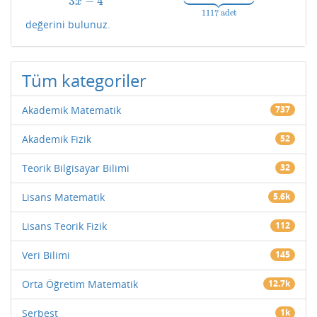















3
−
4
x
1117
adet
değerini bulunuz.
Tüm kategoriler
Akademik Matematik
737
Akademik Fizik
52
Teorik Bilgisayar Bilimi
32
Lisans Matematik
5.6k
Lisans Teorik Fizik
112
Veri Bilimi
145
Orta Öğretim Matematik
12.7k
Serbest
1k