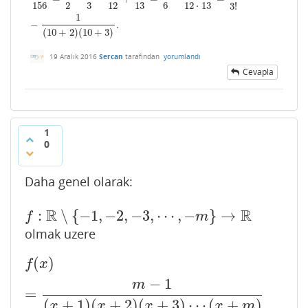
156
2
3
12
13
6
12
⋅
13
3
!
1
−
.
(
10
+
2
)
(
10
+
3
)
19 Aralık 2016
Sercan
tarafından
yorumlandı
Cevapla
1
0
Daha genel olarak:
R
R
:
∖
{
−
1
,
−
2
,
−
3
,
⋯
,
−
}
→
f
:
R
∖
{
−
1
,
−
2
,
−
3
,
⋯
,
−
m
}
→
R
f
m
olmak uzere
(
)
f
(
x
)
=
m
−
1
(
x
+
1
)
(
x
+
2
)
(
x
+
3
)
⋯
(
x
+
m
)
f
x
−
1
m
=
(
+
1
)
(
+
2
)
(
+
3
)
⋯
(
+
)
x
x
x
x
m