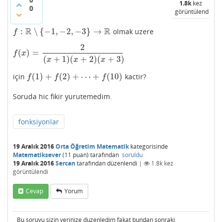
1.8k
kez
0
görüntülendi
R
R
:
∖
{
−
1
,
−
2
,
−
3
}
→
olmak uzere
f
:
R
∖
{
−
1
,
−
2
,
−
3
}
→
R
f
2
(
)
=
f
(
x
)
=
2
(
x
+
1
)
(
x
+
2
)
(
x
+
3
)
f
x
(
+
1
)
(
+
2
)
(
+
3
)
x
x
x
(
1
)
+
(
2
)
+
⋯
+
(
10
)
için
kactir?
f
(
1
)
+
f
(
2
)
+
⋯
+
f
(
10
)
f
f
f
Soruda hic fikir yurutemedim.
fonksiyonlar
19 Aralık 2016
Orta Öğretim Matematik
kategorisinde
Matematiksever
(
11
puan)
tarafından
soruldu
19 Aralık 2016
Sercan
tarafından
düzenlendi
|
1.8k
kez
görüntülendi
Cevap
Yorum
Bu soruyu sizin yerinize duzenledim fakat bundan sonraki