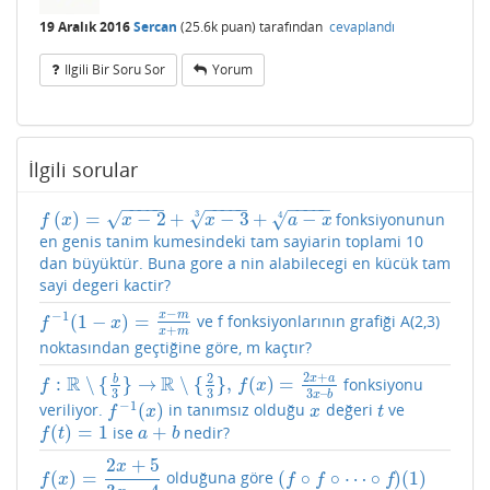
19 Aralık 2016
Sercan
(
25.6k
puan)
tarafından
cevaplandı
Ilgili Bir Soru Sor
Yorum
İlgili sorular
−
−
−
−
−
−
−
−
−
−
−
−
−
−
−
(
)
=
−
2
+
−
3
+
−
√
√
3
√
fonksiyonunun
4
f
(
x
)
=
x
−
2
+
x
−
3
3
+
a
−
x
4
f
x
x
x
a
x
en genis tanim kumesindeki tam sayiarin toplami 10
dan büyüktür. Buna gore a nin alabilecegi en kücük tam
sayi degeri kactir?
−
−
1
x
m
(
1
−
)
=
ve f fonksiyonlarının grafiği A(2,3)
f
−
1
(
1
−
x
)
=
x
−
m
x
+
m
f
x
+
x
m
noktasından geçtiğine göre, m kaçtır?
2
+
2
x
a
R
R
b
:
∖
{
}
→
∖
{
}
,
(
)
=
fonksiyonu
f
:
R
∖
{
b
3
}
→
R
∖
{
2
3
}
,
f
(
x
)
=
2
x
+
a
3
x
–
b
f
f
x
3
3
3
–
x
b
−
1
(
)
veriliyor.
in tanımsız olduğu
değeri
ve
f
−
1
(
x
)
x
t
f
x
x
t
(
)
=
1
+
ise
nedir?
f
(
t
)
=
1
a
+
b
f
t
a
b
2
+
5
x
(
)
=
(
∘
∘
⋯
∘
)
(
1
)
olduğuna göre
f
(
x
)
=
2
x
+
5
3
x
−
4
(
f
∘
f
∘
⋯
∘
f
⏟
1117
adet
)
(
1
)
f
x
f
f
f