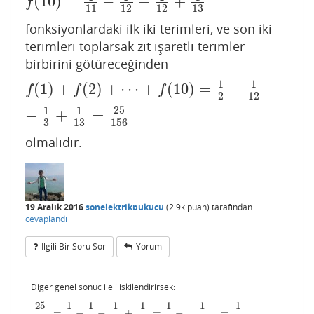
(
10
)
=
−
−
+
f
11
12
12
13
fonksiyonlardaki ilk iki terimleri, ve son iki
terimleri toplarsak zıt işaretli terimler
birbirini götüreceğinden
1
1
(
1
)
+
(
2
)
+
⋯
+
(
10
)
=
−
f
(
1
)
+
f
(
2
)
+
⋯
+
f
(
10
)
=
1
2
−
1
12
−
1
3
+
1
13
=
25
156
f
f
f
2
12
25
1
1
−
+
=
3
13
156
olmalıdır.
19 Aralık 2016
sonelektrikbukucu
(
2.9k
puan)
tarafından
cevaplandı
Ilgili Bir Soru Sor
Yorum
Diger genel sonuc ile iliskilendirirsek:
25
1
1
1
1
1
1
1
25
156
=
1
2
−
1
3
−
1
12
+
1
13
=
1
6
−
1
12
⋅
13
=
1
3
!
−
1
(
10
+
2
)
(
10
+
3
)
.
=
−
−
+
=
−
=