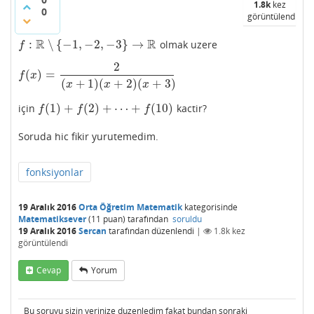
1.8k
kez
0
görüntülendi
R
R
:
∖
{
−
1
,
−
2
,
−
3
}
→
olmak uzere
f
:
R
∖
{
−
1
,
−
2
,
−
3
}
→
R
f
2
(
)
=
f
(
x
)
=
2
(
x
+
1
)
(
x
+
2
)
(
x
+
3
)
f
x
(
+
1
)
(
+
2
)
(
+
3
)
x
x
x
(
1
)
+
(
2
)
+
⋯
+
(
10
)
için
kactir?
f
(
1
)
+
f
(
2
)
+
⋯
+
f
(
10
)
f
f
f
Soruda hic fikir yurutemedim.
fonksiyonlar
19 Aralık 2016
Orta Öğretim Matematik
kategorisinde
Matematiksever
(
11
puan)
tarafından
soruldu
19 Aralık 2016
Sercan
tarafından
düzenlendi
|
1.8k
kez
görüntülendi
Cevap
Yorum
Bu soruyu sizin yerinize duzenledim fakat bundan sonraki