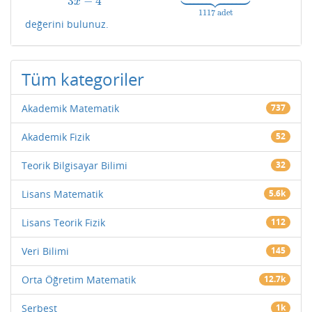















3
−
4
x
1117
adet
değerini bulunuz.
Tüm kategoriler
Akademik Matematik
737
Akademik Fizik
52
Teorik Bilgisayar Bilimi
32
Lisans Matematik
5.6k
Lisans Teorik Fizik
112
Veri Bilimi
145
Orta Öğretim Matematik
12.7k
Serbest
1k