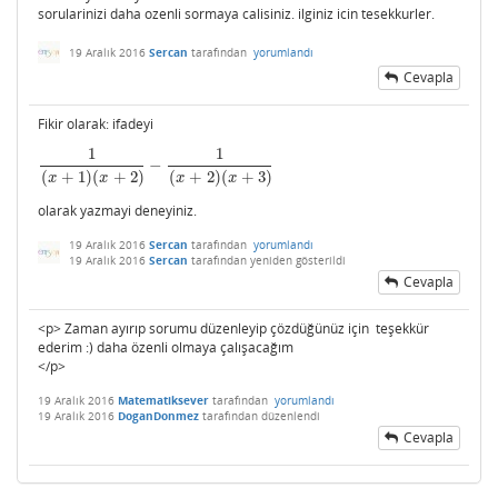
sorularinizi daha ozenli sormaya calisiniz. ilginiz icin tesekkurler.
19 Aralık 2016
Sercan
tarafından
yorumlandı
Cevapla
Fikir olarak: ifadeyi
1
1
−
1
(
x
+
1
)
(
x
+
2
)
−
1
(
x
+
2
)
(
x
+
3
)
(
+
1
)
(
+
2
)
(
+
2
)
(
+
3
)
x
x
x
x
olarak yazmayi deneyiniz.
19 Aralık 2016
Sercan
tarafından
yorumlandı
19 Aralık 2016
Sercan
tarafından
yeniden gösterildi
Cevapla
<p> Zaman ayırıp sorumu düzenleyip çözdüğünüz için teşekkür
ederim :) daha özenli olmaya çalışacağım
</p>
19 Aralık 2016
Matematiksever
tarafından
yorumlandı
19 Aralık 2016
DoganDonmez
tarafından
düzenlendi
Cevapla