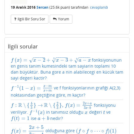
19 Aralık 2016
Sercan
(
25.6k
puan)
tarafından
cevaplandı
Ilgili Bir Soru Sor
Yorum
İlgili sorular
−
−
−
−
−
−
−
−
−
−
−
−
−
−
−
(
)
=
−
2
+
−
3
+
−
√
√
3
√
fonksiyonunun
4
f
(
x
)
=
x
−
2
+
x
−
3
3
+
a
−
x
4
f
x
x
x
a
x
en genis tanim kumesindeki tam sayiarin toplami 10
dan büyüktür. Buna gore a nin alabilecegi en kücük tam
sayi degeri kactir?
−
−
1
x
m
(
1
−
)
=
ve f fonksiyonlarının grafiği A(2,3)
f
−
1
(
1
−
x
)
=
x
−
m
x
+
m
f
x
+
x
m
noktasından geçtiğine göre, m kaçtır?
2
+
2
x
a
R
R
b
:
∖
{
}
→
∖
{
}
,
(
)
=
fonksiyonu
f
:
R
∖
{
b
3
}
→
R
∖
{
2
3
}
,
f
(
x
)
=
2
x
+
a
3
x
–
b
f
f
x
3
3
3
–
x
b
−
1
(
)
veriliyor.
in tanımsız olduğu
değeri
ve
f
−
1
(
x
)
x
t
f
x
x
t
(
)
=
1
+
ise
nedir?
f
(
t
)
=
1
a
+
b
f
t
a
b
2
+
5
x
(
)
=
(
∘
∘
⋯
∘
)
(
1
)
olduğuna göre
f
(
x
)
=
2
x
+
5
3
x
−
4
(
f
∘
f
∘
⋯
∘
f
⏟
1117
adet
)
(
1
)
f
x
f
f
f