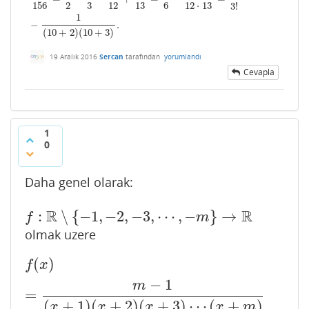
156
2
3
12
13
6
12
⋅
13
3
!
1
−
.
(
10
+
2
)
(
10
+
3
)
19 Aralık 2016
Sercan
tarafından
yorumlandı
Cevapla
1
0
Daha genel olarak:
R
R
:
∖
{
−
1
,
−
2
,
−
3
,
⋯
,
−
}
→
f
:
R
∖
{
−
1
,
−
2
,
−
3
,
⋯
,
−
m
}
→
R
f
m
olmak uzere
(
)
f
(
x
)
=
m
−
1
(
x
+
1
)
(
x
+
2
)
(
x
+
3
)
⋯
(
x
+
m
)
f
x
−
1
m
=
(
+
1
)
(
+
2
)
(
+
3
)
⋯
(
+
)
x
x
x
x
m