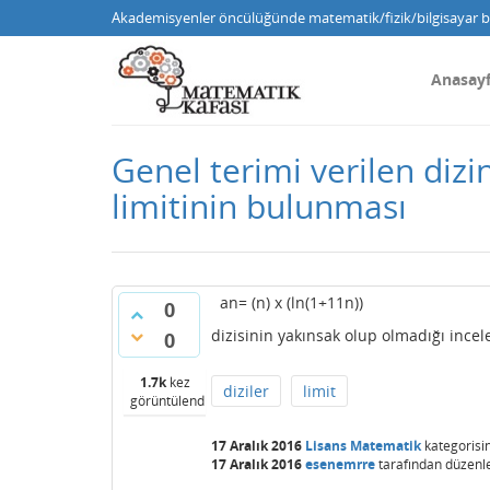
Akademisyenler öncülüğünde matematik/fizik/bilgisayar bi
Anasay
Genel terimi verilen diz
limitinin bulunması
an= (n) x (ln(1+11n))
0
dizisinin yakınsak olup olmadığı ince
0
1.7k
kez
diziler
limit
görüntülendi
17 Aralık 2016
Lisans Matematik
kategorisi
17 Aralık 2016
esenemrre
tarafından
düzenl