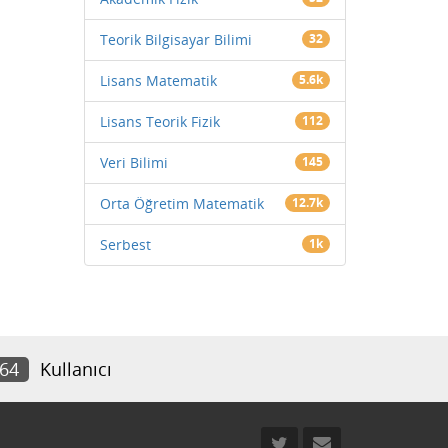
Teorik Bilgisayar Bilimi
32
Lisans Matematik
5.6k
Lisans Teorik Fizik
112
Veri Bilimi
145
Orta Öğretim Matematik
12.7k
Serbest
1k
364
Kullanıcı