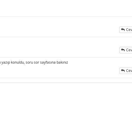
Cev
Cev
u yazıp konuldu, soru sor sayfasına bakınız
Cev