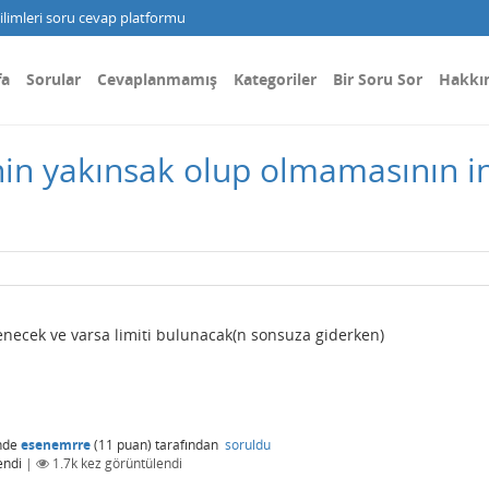
limleri soru cevap platformu
fa
Sorular
Cevaplanmamış
Kategoriler
Bir Soru Sor
Hakkı
inin yakınsak olup olmamasının i
lenecek ve varsa limiti bulunacak(n sonsuza giderken)
nde
esenemrre
(
11
puan)
tarafından
soruldu
endi
|
1.7k
kez görüntülendi