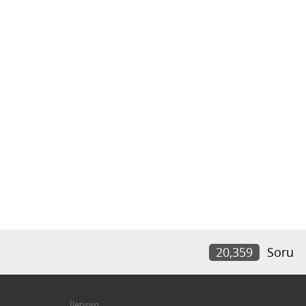
20,359
Soru
İletişim