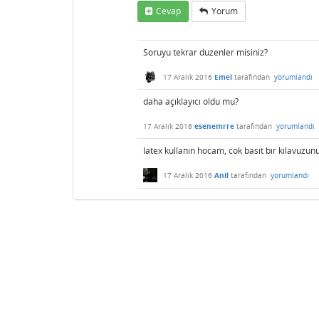
Cevap
Yorum
Soruyu tekrar duzenler misiniz?
17 Aralık 2016
Emel
tarafından
yorumlandı
daha açıklayıcı oldu mu?
17 Aralık 2016
esenemrre
tarafından
yorumlandı
latex kullanın hocam, cok basıt bır kılavuzun
17 Aralık 2016
Anil
tarafından
yorumlandı