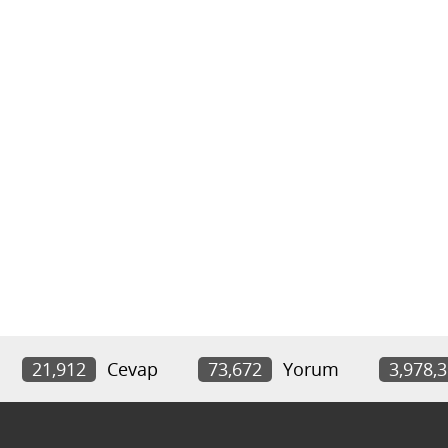
21,912
Cevap
73,672
Yorum
3,978,