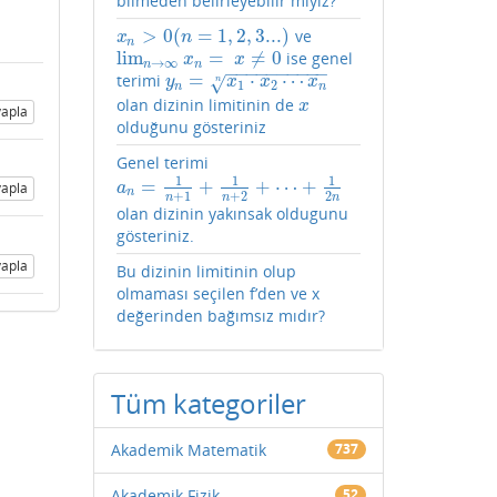
bilmeden belirleyebilir miyiz?
>
0
(
=
1
,
2
,
3...
)
ve
x
n
>
0
(
n
=
1
,
2
,
3...
)
x
n
n
lim
=
≠
0
ise genel
lim
n
→
∞
x
n
=
x
≠
0
x
x
→
∞
n
n
−
−
−
−
−
−
−
−
−
−
=
⋅
⋯
terimi
y
n
=
x
1
⋅
x
2
⋯
x
n
n
√
y
x
x
x
n
1
2
n
n
olan dizinin limitinin de
x
x
apla
olduğunu gösteriniz
Genel terimi
1
1
1
=
+
+
⋯
+
a
n
=
1
n
+
1
+
1
n
+
2
+
⋯
+
1
2
n
apla
a
n
+
1
+
2
2
n
n
n
olan dizinin yakınsak oldugunu
gösteriniz.
apla
Bu dizinin limitinin olup
olmaması seçilen f’den ve x
değerinden bağımsız mıdır?
Tüm kategoriler
Akademik Matematik
737
Akademik Fizik
52