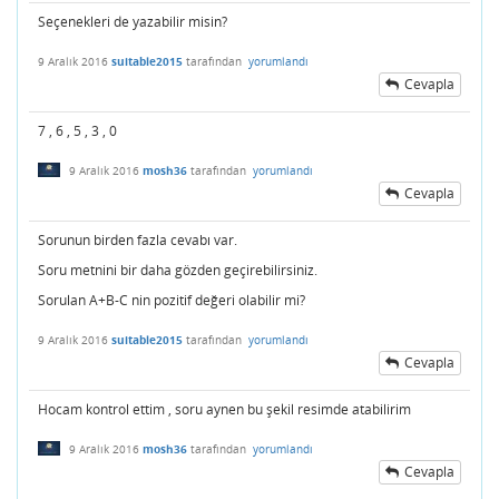
Seçenekleri de yazabilir misin?
9 Aralık 2016
suitable2015
tarafından
yorumlandı
Cevapla
7 , 6 , 5 , 3 , 0
9 Aralık 2016
mosh36
tarafından
yorumlandı
Cevapla
Sorunun birden fazla cevabı var.
Soru metnini bir daha gözden geçirebilirsiniz.
Sorulan A+B-C nin pozitif değeri olabilir mi?
9 Aralık 2016
suitable2015
tarafından
yorumlandı
Cevapla
Hocam kontrol ettim , soru aynen bu şekil resimde atabilirim
9 Aralık 2016
mosh36
tarafından
yorumlandı
Cevapla