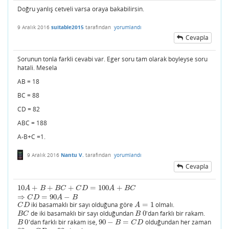
Doğru yanlış cetveli varsa oraya bakabilirsin.
9 Aralık 2016
suitable2015
tarafından
yorumlandı
Cevapla
Sorunun tonla farkli cevabi var. Eger soru tam olarak boyleyse soru
hatali. Mesela
AB = 18
BC = 88
CD = 82
ABC = 188
A-B+C =1.
9 Aralık 2016
Nantu V.
tarafından
yorumlandı
Cevapla
10
+
+
+
=
100
+
10
A
+
B
+
B
C
+
C
D
=
100
A
+
B
C
⇒
C
D
=
90
A
−
B
A
B
B
C
C
D
A
B
C
⇒
=
90
−
C
D
A
B
iki basamaklı bir sayı olduğuna göre
=
1
olmalı.
C
D
A
=
1
C
D
A
de iki basamaklı bir sayı olduğundan
0
'dan farklı bir rakam.
B
C
B
0
B
C
B
0
'dan farklı bir rakam ise,
90
−
=
olduğundan her zaman
B
0
90
−
B
=
C
D
B
B
C
D