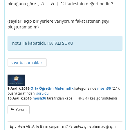
−
+
olduğuna göre ,
ifadesinin değeri nedir ?
A
−
B
+
C
A
B
C
(sayıları açıp bir yerlere varıyorum fakat istenen şeyi
oluşturamadım)
notu ile kapatıldı:
HATALI SORU
sayı-basamakları
9 Aralık 2016
Orta Öğretim Matematik
kategorisinde
mosh36
(
2.1k
puan)
tarafından
soruldu
15 Aralık 2016
mosh36
tarafından
kapalı
|
3.4k
kez görüntülendi
Yorum
Eşitlikteki AB ,A ile B nin çarpımı mı? Parantez içine alınmadığı için