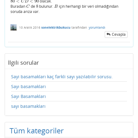
80
<
<
90
olacak.
80
<
C
D
<
90
C
D
Buradan
de
8
bulunur.
için herhangi bir veri olmadığından
C
8
B
C
B
soruda arıza var.
10 Aralık 2016
sonelektrikbukucu
tarafından
yorumlandı
Cevapla
İlgili sorular
Sayi basamakları kaç farkli sayı yazılabilir sorusu.
Sayı basamakları
Sayı Basamakları
sayı basamakları
Tüm kategoriler