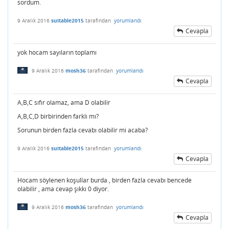
sordum.
9 Aralık 2016
suitable2015
tarafından
yorumlandı
Cevapla
yok hocam sayıların toplamı
9 Aralık 2016
mosh36
tarafından
yorumlandı
Cevapla
A,B,C sıfır olamaz, ama D olabilir
A,B,C,D birbirinden farklı mı?
Sorunun birden fazla cevabı olabilir mi acaba?
9 Aralık 2016
suitable2015
tarafından
yorumlandı
Cevapla
Hocam söylenen koşullar burda , birden fazla cevabı bencede
olabilir , ama cevap şıkkı 0 diyor.
9 Aralık 2016
mosh36
tarafından
yorumlandı
Cevapla