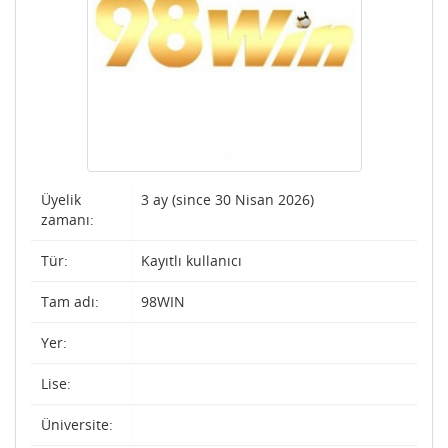
Üyelik
3 ay (since 30 Nisan 2026)
zamanı:
Tür:
Kayıtlı kullanıcı
Tam adı:
98WIN
Yer:
Lise:
Üniversite: