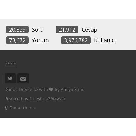
20,359
Soru
21,912
Cevap
73,672
Yorum
3,976,782
Kullanıcı
İletişim
Donut Theme
with
by
Amiya Sahu
Powered by
Question2Answer
Donut theme