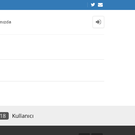
mızda
718
Kullanıcı