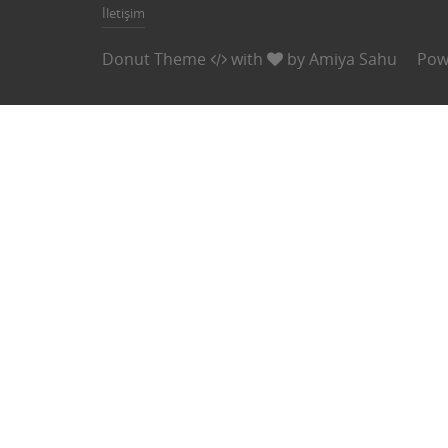
İletişim
Donut Theme
with
by
Amiya Sahu
Pow