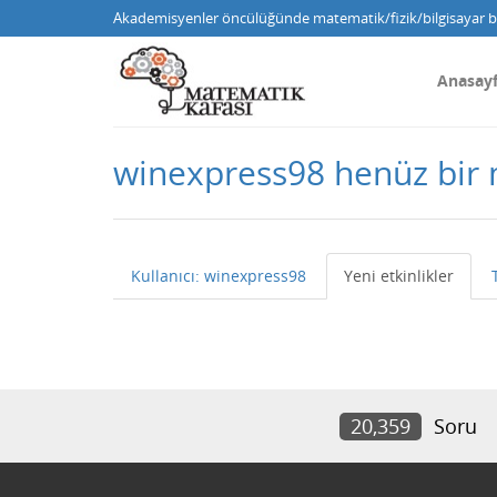
Akademisyenler öncülüğünde matematik/fizik/bilgisayar bi
Anasay
winexpress98 henüz bir
Kullanıcı: winexpress98
Yeni etkinlikler
20,359
Soru