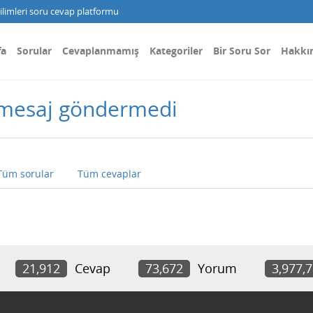
limleri soru cevap platformu
fa
Sorular
Cevaplanmamış
Kategoriler
Bir Soru Sor
Hakkı
 mesaj göndermedi
Tüm sorular
Tüm cevaplar
21,912
Cevap
73,672
Yorum
3,977,