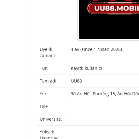
Üyelik
4 ay (since 1 Nisan 2026)
zamanı:
Tür:
Kayıtlı kullanıcı
Tam adı:
UU88
Yer:
90 An Hội, Phường 15, An Hội Đô
Lise:
Üniversite:
Yüksek
Lisans ve