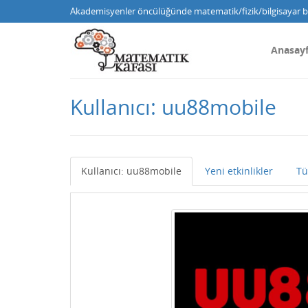
Akademisyenler öncülüğünde matematik/fizik/bilgisayar bi
Anasay
Kullanıcı: uu88mobile
Kullanıcı: uu88mobile
Yeni etkinlikler
Tü