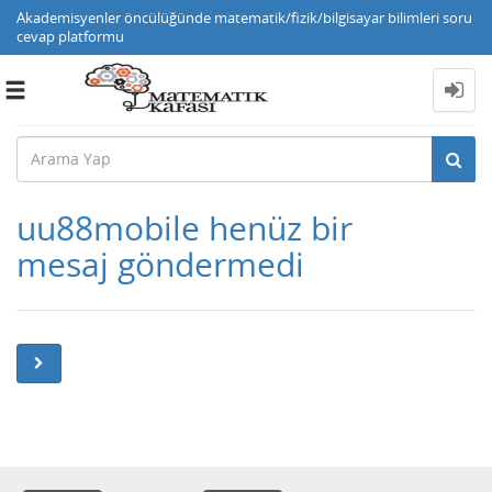
Akademisyenler öncülüğünde matematik/fizik/bilgisayar bilimleri soru
cevap platformu
Toggle
navigation
uu88mobile henüz bir
mesaj göndermedi