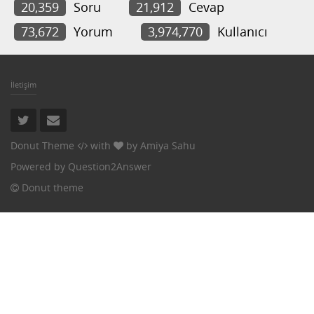
20,359
Soru
21,912
Cevap
73,672
Yorum
3,974,770
Kullanıcı
İletişim
Donut Theme
with
by
Amiya Sahu
Powered by
Question2Answer
Donut theme