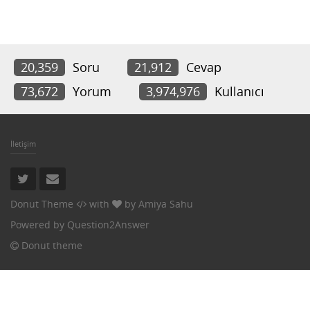
20,359
Soru
21,912
Cevap
73,672
Yorum
3,974,976
Kullanıcı
İletişim
Donut Theme
with
by
Amiya Sahu
Powered by
Question2Answer
Donut theme