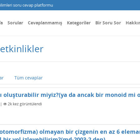
limleri soru cevap platformu
fa
Sorular
Cevaplanmamış
Kategoriler
Bir Soru Sor
Hakkı
etkinlikler
ar
Tüm cevaplar
ı oluşturabilir miyiz?(ya da ancak bir monoid mi o
|
2k
kez görüntülendi
otomorfizma) olmayan bir çizgenin en az 6 eleman
 bir yol izleyebilirim?(md-2003-2 den)