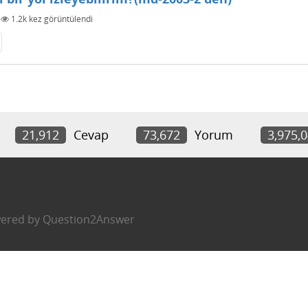
|
1.2k
kez görüntülendi
21,912
Cevap
73,672
Yorum
3,975,
ered by
Question2Answer