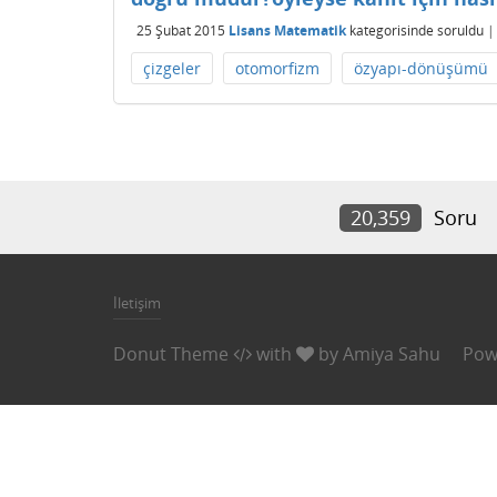
25 Şubat 2015
Lisans Matematik
kategorisinde
soruldu
çizgeler
otomorfizm
özyapı-dönüşümü
20,359
Soru
İletişim
Donut Theme
with
by
Amiya Sahu
Pow