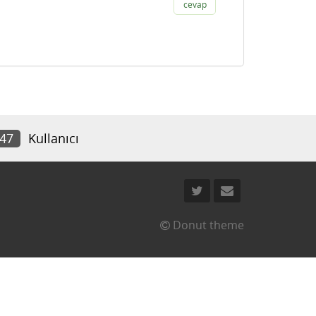
cevap
047
Kullanıcı
Donut theme