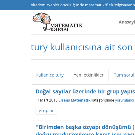
Akademisyenler öncülüğünde matematik/fizik/bilgisayar bi
Anasay
tury kullanıcısına ait son 
Kullanıcı: tury
Yeni etkinlikler
Tüm sorul
Doğal sayılar üzerinde bir grup yapıs
7 Mart 2015
Lisans Matematik
kategorisinde
yorumlandı
gruplar
''Birimden başka özyapı dönüşümü (
doğru mudur?öyleyse kanıt için nasıl