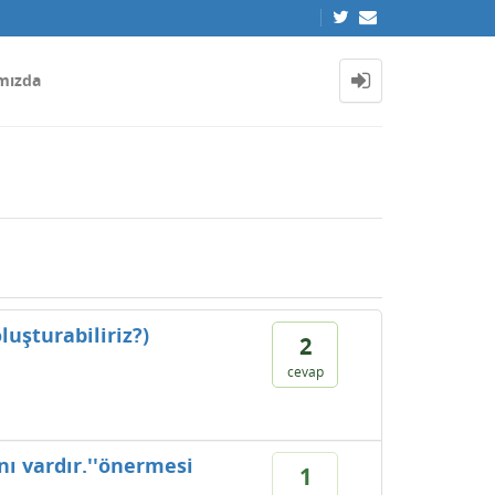
mızda
luşturabiliriz?)
2
cevap
ı vardır.''önermesi
1