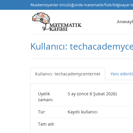
Akademisyenler öncülüğünde matematik/fizik/bilgisayar bi
Anasay
Kullanıcı: techacademyc
Kullanıcı: techacademycenternet
Yeni etkinli
Üyelik
5 ay (since 8 Şubat 2026)
zamanı:
Tür:
Kayıtlı kullanıcı
Tam adı: