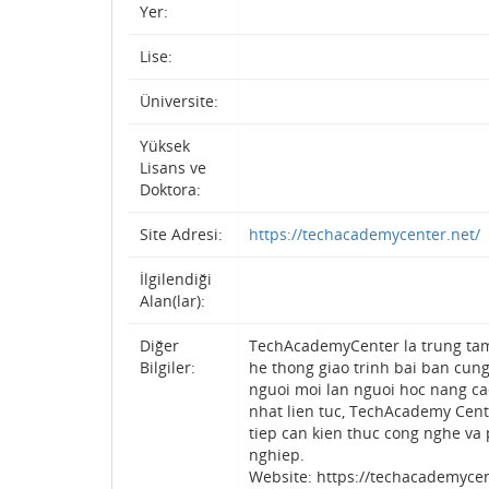
Yer:
Lise:
Üniversite:
Yüksek
Lisans ve
Doktora:
Site Adresi:
https://techacademycenter.net/
İlgilendiği
Alan(lar):
Diğer
TechAcademyCenter la trung tam 
Bilgiler:
he thong giao trinh bai ban cung
nguoi moi lan nguoi hoc nang ca
nhat lien tuc, TechAcademy Cent
tiep can kien thuc cong nghe va 
nghiep.
Website: https://techacademycen