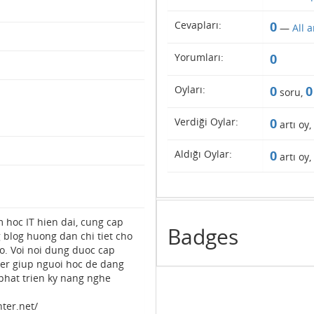
Cevapları:
0
—
All 
Yorumları:
0
Oyları:
0
0
soru,
Verdiği Oylar:
0
artı oy,
Aldığı Oylar:
0
artı oy,
hoc IT hien dai, cung cap
Badges
 blog huong dan chi tiet cho
o. Voi noi dung duoc cap
er giup nguoi hoc de dang
phat trien ky nang nghe
ter.net/