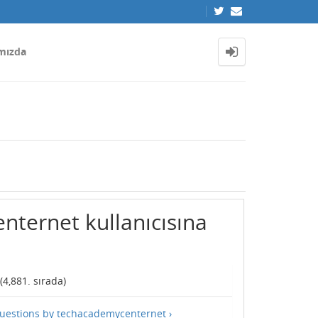
mızda
ternet kullanıcısına
(
4,881
. sırada)
questions by techacademycenternet ›