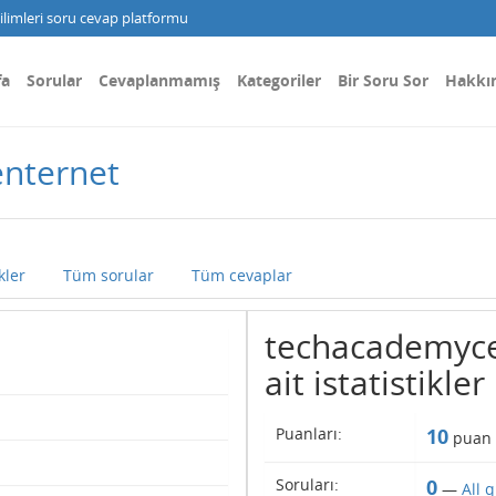
limleri soru cevap platformu
fa
Sorular
Cevaplanmamış
Kategoriler
Bir Soru Sor
Hakkı
enternet
kler
Tüm sorular
Tüm cevaplar
techacademycen
ait istatistikler
Puanları:
10
puan 
Soruları:
0
—
All 