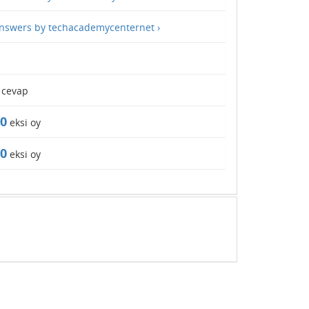
answers by techacademycenternet ›
cevap
0
eksi oy
0
eksi oy