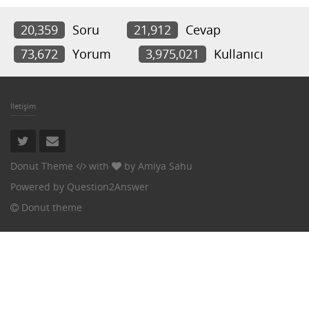
20,359
Soru
21,912
Cevap
73,672
Yorum
3,975,021
Kullanıcı
İletişim
Donut Theme
with
by
Amiya Sahu
Powered by
Question2Answer
Donut theme