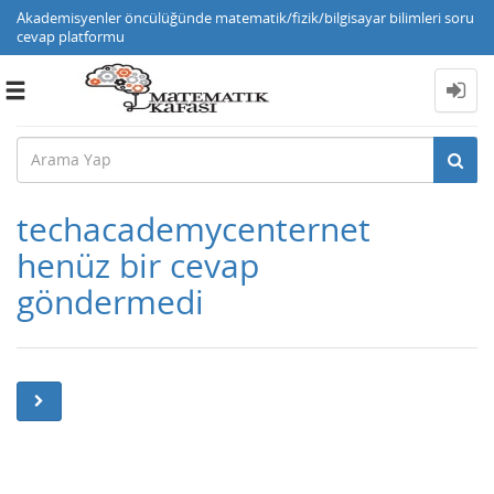
Akademisyenler öncülüğünde matematik/fizik/bilgisayar bilimleri soru
cevap platformu
Toggle
navigation
techacademycenternet
henüz bir cevap
göndermedi