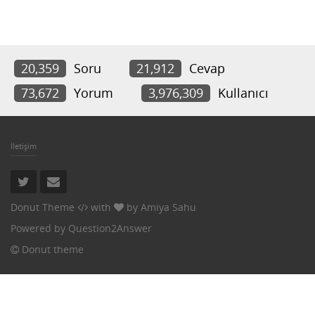
20,359
Soru
21,912
Cevap
73,672
Yorum
3,976,309
Kullanıcı
İletişim
Donut Theme
with
by
Amiya Sahu
Powered by
Question2Answer
Donut theme