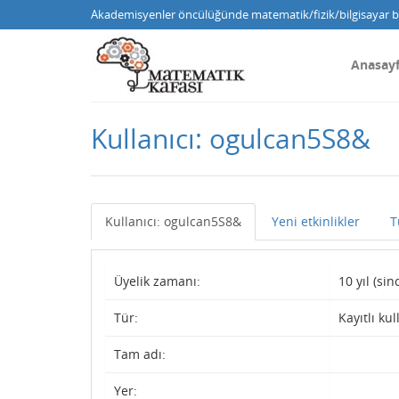
Akademisyenler öncülüğünde matematik/fizik/bilgisayar bi
Anasay
Kullanıcı: ogulcan5S8&
Kullanıcı: ogulcan5S8&
Yeni etkinlikler
T
Üyelik zamanı:
10 yıl (si
Tür:
Kayıtlı kul
Tam adı:
Yer: