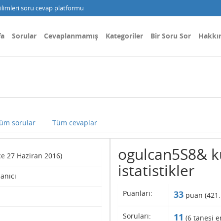
limleri soru cevap platformu
fa
Sorular
Cevaplanmamış
Kategoriler
Bir Soru Sor
Hakkı
üm sorular
Tüm cevaplar
ogulcan5S8& ku
nce 27 Haziran 2016)
istatistikler
lanıcı
Puanları:
33
puan (
421
Soruları:
11
(
6
tanesi e