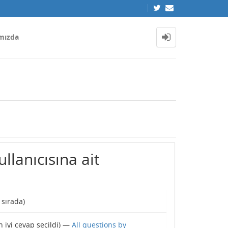
mızda
llanıcısına ait
. sırada)
n iyi cevap seçildi) —
All questions by