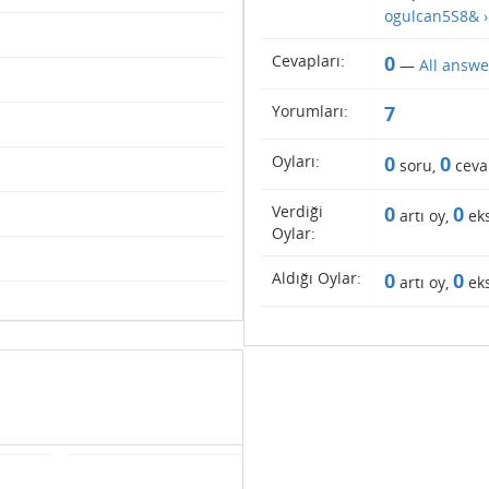
ogulcan5S8& ›
Cevapları:
0
—
All answe
Yorumları:
7
Oyları:
0
0
soru,
ceva
Verdiği
0
0
artı oy,
eks
Oylar:
Aldığı Oylar:
0
0
artı oy,
eks