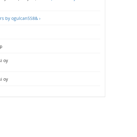
rs by ogulcan5S8& ›
p
i oy
i oy