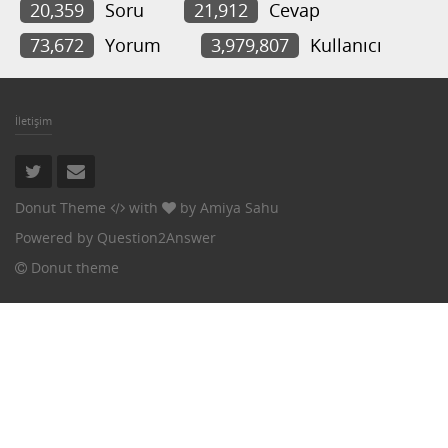
20,359
Soru
21,912
Cevap
73,672
Yorum
3,979,807
Kullanıcı
İletişim
Donut Theme
with
by
Amiya Sahu
Powered by
Question2Answer
Donut theme