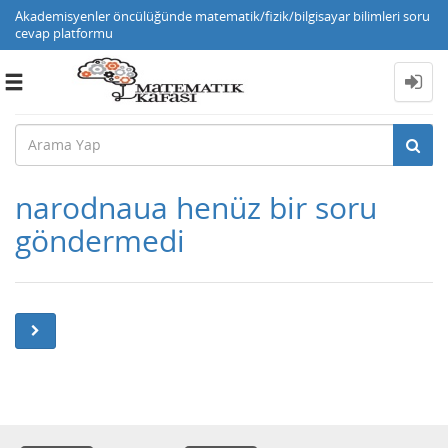
Akademisyenler öncülüğünde matematik/fizik/bilgisayar bilimleri soru
cevap platformu
Toggle
navigation
narodnaua henüz bir soru
göndermedi