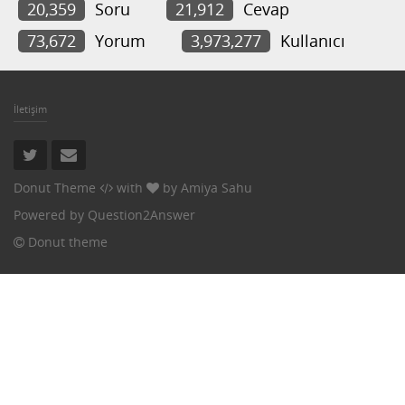
20,359
Soru
21,912
Cevap
73,672
Yorum
3,973,277
Kullanıcı
İletişim
Donut Theme
with
by
Amiya Sahu
Powered by
Question2Answer
Donut theme