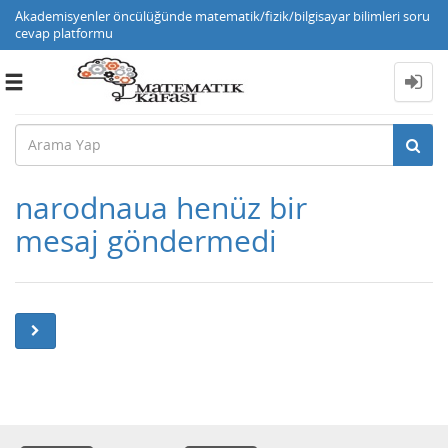
Akademisyenler öncülüğünde matematik/fizik/bilgisayar bilimleri soru
cevap platformu
Toggle
navigation
narodnaua henüz bir
mesaj göndermedi