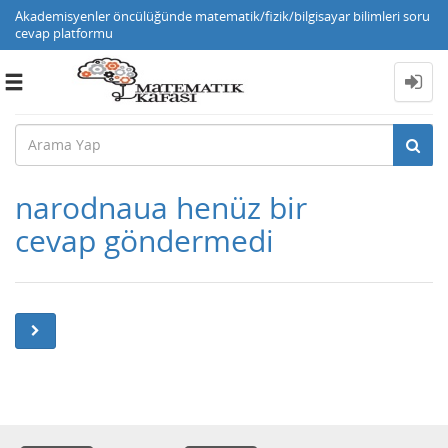
Akademisyenler öncülüğünde matematik/fizik/bilgisayar bilimleri soru
cevap platformu
Toggle
navigation
narodnaua henüz bir
cevap göndermedi