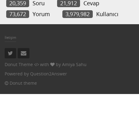
20,359
Soru
21,912
Cevap
73,672
Yorum
3,979,982
Kullanıcı
İletişim
Donut Theme
with
by
Amiya Sahu
Powered by
Question2Answer
Donut theme