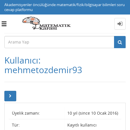
Akademisyenler öncülüğünde matematik/fizik/bilgisayar bilimleri soru
cevap platformu
Toggle
navigation
Kullanıcı:
mehmetozdemir93
Üyelik zamanı:
10 yıl (since 10 Ocak 2016)
Tür:
Kayıtlı kullanıcı