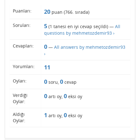
Puanları:
20
puan (
766
. sırada)
Soruları:
5
(
1
tanesi en iyi cevap seçildi) —
All
questions by mehmetozdemir93 ›
Cevapları:
0
—
All answers by mehmetozdemir93
›
Yorumları:
11
Oyları:
0
0
soru,
cevap
Verdiği
0
0
artı oy,
eksi oy
Oylar:
Aldığı
1
0
artı oy,
eksi oy
Oylar: