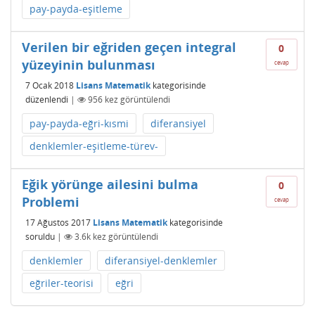
pay-payda-eşitleme
Verilen bir eğriden geçen integral
0
yüzeyinin bulunması
cevap
7 Ocak 2018
Lisans Matematik
kategorisinde
düzenlendi
|
956
kez görüntülendi
pay-payda-eğri-kısmi
diferansiyel
denklemler-eşitleme-türev-
Eğik yörünge ailesini bulma
0
Problemi
cevap
17 Ağustos 2017
Lisans Matematik
kategorisinde
soruldu
|
3.6k
kez görüntülendi
denklemler
diferansiyel-denklemler
eğriler-teorisi
eğri