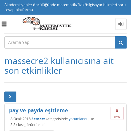
Akademisyenler öncülüğünde matematik/fizik/bilgisayar bilimleri soru
cevap platformu
Toggle
navigation
massecre2 kullanıcısına ait
son etkinlikler
pay ve payda eşitleme
0
cevap
8 Ocak 2018
Serbest
kategorisinde
yorumlandı
|
3.3k
kez görüntülendi