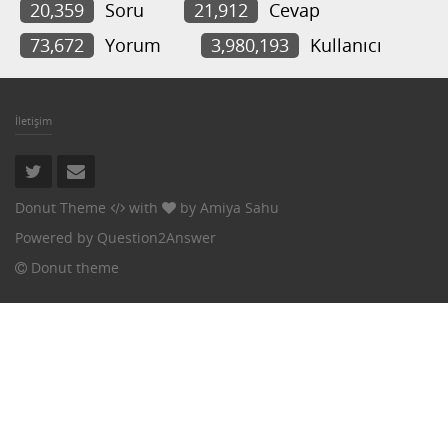
20,359
Soru
21,912
Cevap
73,672
Yorum
3,980,193
Kullanıcı
İletişim
Donut Theme
with
by
Amiya Sahu
Powered by
Question2Answer
Donut theme