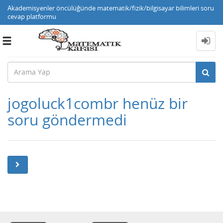
Akademisyenler öncülüğünde matematik/fizik/bilgisayar bilimleri soru
cevap platformu
Toggle
navigation
jogoluck1combr henüz bir
soru göndermedi