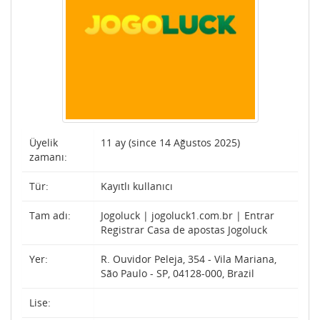
Üyelik
11 ay (since 14 Ağustos 2025)
zamanı:
Tür:
Kayıtlı kullanıcı
Tam adı:
Jogoluck | jogoluck1.com.br | Entrar
Registrar Casa de apostas Jogoluck
Yer:
R. Ouvidor Peleja, 354 - Vila Mariana,
São Paulo - SP, 04128-000, Brazil
Lise: