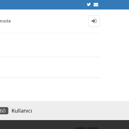
mızda
660
Kullanıcı