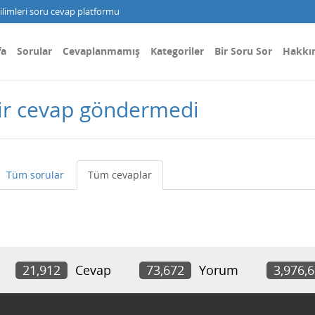
limleri soru cevap platformu
fa
Sorular
Cevaplanmamış
Kategoriler
Bir Soru Sor
Hakkı
ir cevap göndermedi
Tüm sorular
Tüm cevaplar
21,912
Cevap
73,672
Yorum
3,976,