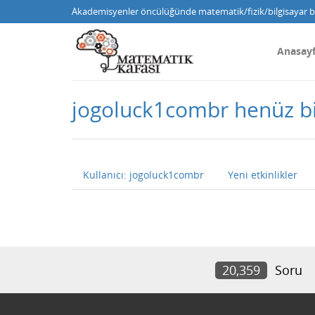
Akademisyenler öncülüğünde matematik/fizik/bilgisayar bi
Anasay
jogoluck1combr henüz b
Kullanıcı: jogoluck1combr
Yeni etkinlikler
20,359
Soru