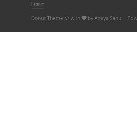
İletişim
Donut Theme
with
by
Amiya Sahu
Pow