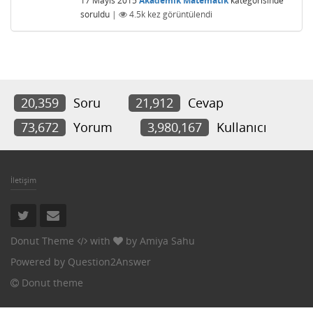
17 Mayıs 2015
Akademik Matematik
kategorisinde
soruldu
|
4.5k
kez görüntülendi
20,359
Soru
21,912
Cevap
73,672
Yorum
3,980,167
Kullanıcı
İletişim
Donut Theme
with
by
Amiya Sahu
Powered by
Question2Answer
Donut theme