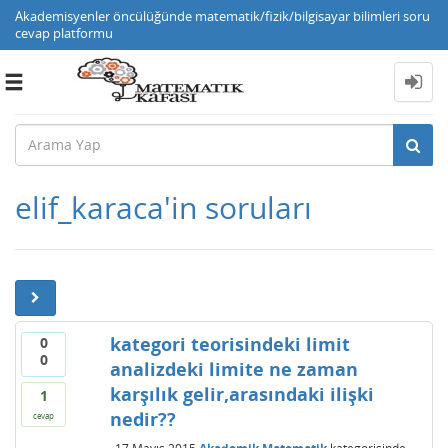
Akademisyenler öncülüğünde matematik/fizik/bilgisayar bilimleri soru
cevap platformu
Toggle
navigation
elif_karaca'in soruları
kategori teorisindeki limit
0
0
analizdeki limite ne zaman
karşılık gelir,arasındaki ilişki
1
nedir??
cevap