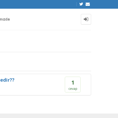
mızda
nedir??
1
cevap