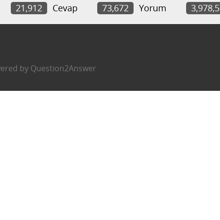
21,912
Cevap
73,672
Yorum
3,978,
ered by
Question2Answer