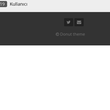
519
Kullanıcı
Donut theme