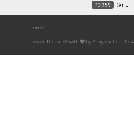
20,359
Soru
İletişim
Donut Theme
with
by
Amiya Sahu
Pow