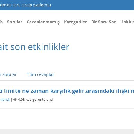
limleri soru cevap platformu
fa
Sorular
Cevaplanmamış
Kategoriler
Bir Soru Sor
Hakkı
ait son etkinlikler
 sorular
Tüm cevaplar
i limite ne zaman karşılık gelir,arasındaki ilişki 
mlandı
|
4.5k
kez görüntülendi