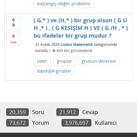
başlangıç-değer-problemi
( G,* ) ve (H,* ) bir grup olsun ( G U
0
0
H ,* ) , ( G KESİŞİM H ) VE ( G /H , * )
bu ifadeler bir grup mudur ?
0
cevap
31 Aralık 2020
Lisans Matematik
kategorisinde
soruldu
|
945
kez görüntülendi
cebir
gruplar
grubun-derecesi
topolojik-gruplar
20,359
Soru
21,912
Cevap
73,672
Yorum
3,976,697
Kullanıcı