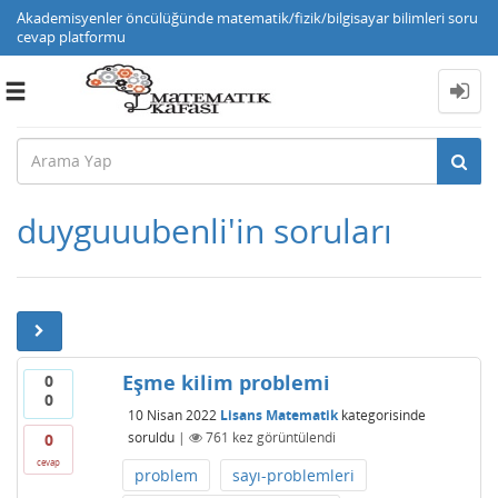
Akademisyenler öncülüğünde matematik/fizik/bilgisayar bilimleri soru
cevap platformu
Toggle
navigation
duyguuubenli'in soruları
Eşme kilim problemi
0
0
10 Nisan 2022
Lisans Matematik
kategorisinde
soruldu
|
761
kez görüntülendi
0
cevap
problem
sayı-problemleri