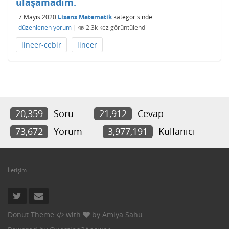
ulaşamadım.
7 Mayıs 2020
Lisans Matematik
kategorisinde
düzenlenen yorum
|
2.3k
kez görüntülendi
lineer-cebir
lineer
20,359
Soru
21,912
Cevap
73,672
Yorum
3,977,191
Kullanıcı
İletişim
Donut Theme
with
by
Amiya Sahu