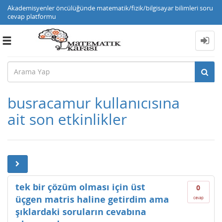
Akademisyenler öncülüğünde matematik/fizik/bilgisayar bilimleri soru
cevap platformu
Toggle
navigation
busracamur kullanıcısına
ait son etkinlikler
tek bir çözüm olması için üst
0
üçgen matris haline getirdim ama
cevap
şıklardaki soruların cevabına