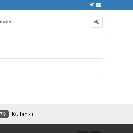
mızda
679
Kullanıcı