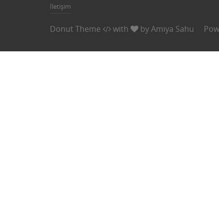
İletişim
Donut Theme
with
by
Amiya Sahu
Pow