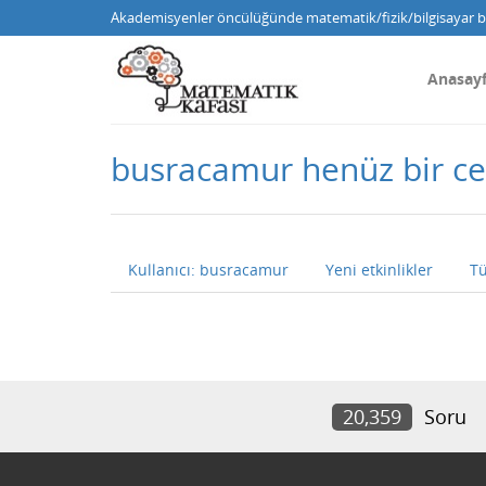
Akademisyenler öncülüğünde matematik/fizik/bilgisayar bi
Anasay
busracamur henüz bir c
Kullanıcı: busracamur
Yeni etkinlikler
Tü
20,359
Soru