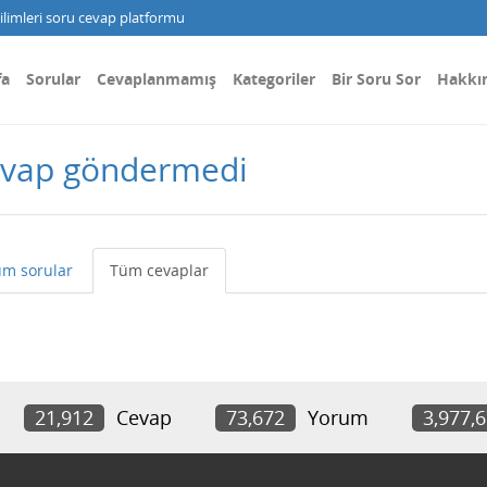
limleri soru cevap platformu
fa
Sorular
Cevaplanmamış
Kategoriler
Bir Soru Sor
Hakkı
evap göndermedi
m sorular
Tüm cevaplar
21,912
Cevap
73,672
Yorum
3,977,