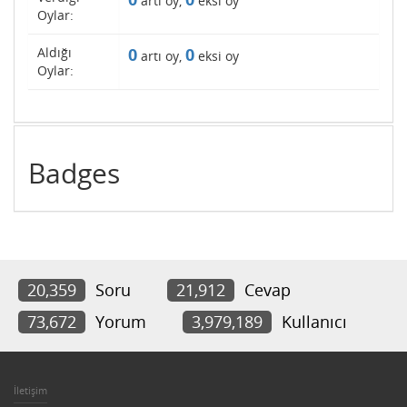
artı oy,
eksi oy
Oylar:
Aldığı
0
0
artı oy,
eksi oy
Oylar:
Badges
20,359
Soru
21,912
Cevap
73,672
Yorum
3,979,189
Kullanıcı
İletişim