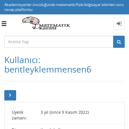
Akademisyenler öncülüğünde matematik/fizik/bilgisayar bilimleri soru
cevap platformu
Toggle
navigation
Kullanıcı:
bentleyklemmensen6
Üyelik
3 yıl (since 9 Kasım 2022)
zamanı: