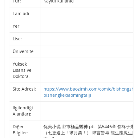
Tür:
Kayıtlı kullanıcı
Tam adı:
Yer:
Lise:
Üniversite:
Yüksek
Lisans ve
Doktora:
Site Adresi:
https://www.baozimh.com/comic/bishengzhiz
bishengkexiaomingtaiji
İlgilendiği
Alan(lar):
Diğer
优美小说 都市極品醫神 ptt- 第5446章 你终于来
Bilgiler:
（七更送上！求月票！） 肆言詈辱 龍生龍鳳生鳳