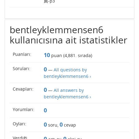
薦-p3
bentleyklemmensen6
kullanıcısına ait istatistikler
Puanları:
10
puan (
4,881
. sırada)
Soruları:
0
—
All questions by
bentleyklemmensen6 ›
Cevapları:
0
—
All answers by
bentleyklemmensen6 ›
Yorumları:
0
Oyları:
0
0
soru,
cevap
Verdiği
0
0