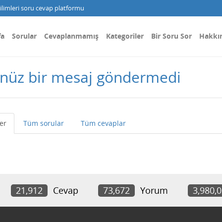
limleri soru cevap platformu
fa
Sorular
Cevaplanmamış
Kategoriler
Bir Soru Sor
Hakkı
nüz bir mesaj göndermedi
ler
Tüm sorular
Tüm cevaplar
21,912
Cevap
73,672
Yorum
3,980,