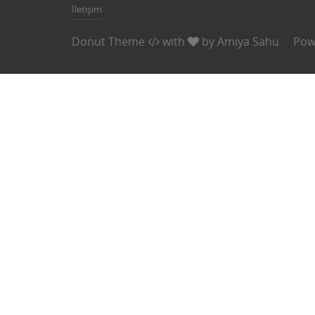
İletişim
Donut Theme
with
by
Amiya Sahu
Pow