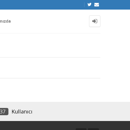
mızda
037
Kullanıcı