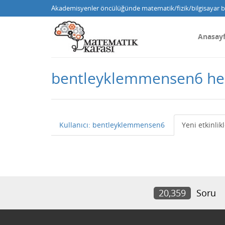
Akademisyenler öncülüğünde matematik/fizik/bilgisayar bi
Anasay
bentleyklemmensen6 he
Kullanıcı: bentleyklemmensen6
Yeni etkinlik
20,359
Soru