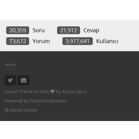
20,359
Soru
21,912
Cevap
73,672
Yorum
3,977,641
Kullanıcı
İletişim
Donut Theme
with
by
Amiya Sahu
Powered by
Question2Answer
Donut theme