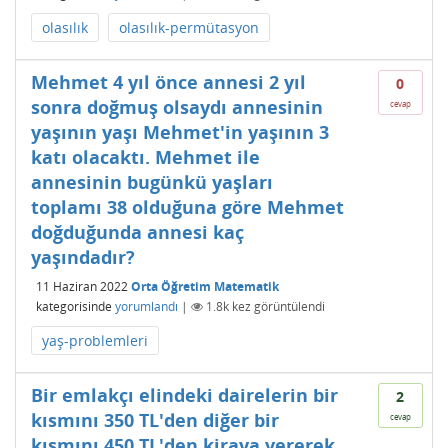
olasılık
olasılık-permütasyon
Mehmet 4 yıl önce annesi 2 yıl
0
sonra doğmuş olsaydı annesinin
cevap
yaşının yaşı Mehmet'in yaşının 3
katı olacaktı. Mehmet ile
annesinin bugünkü yaşları
toplamı 38 olduğuna göre Mehmet
doğduğunda annesi kaç
yaşındadır?
11 Haziran 2022
Orta Öğretim Matematik
kategorisinde
yorumlandı
|
1.8k
kez görüntülendi
yaş-problemleri
Bir emlakçı elindeki dairelerin bir
2
kısmını 350 TL'den diğer bir
cevap
kısmını 450 TL'den kiraya vererek