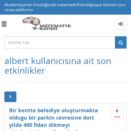
Akademisyenler öncülüğünde matematik/fizik/bilgisayar bilimleri soru
cevap platformu
Toggle
navigation
albert kullanıcısına ait son
etkinlikler
Bir kentte belediye oluşturmakta
0
oldugu bir parkin cevresine dort
cevap
yilda 400 fidan dikmeyi