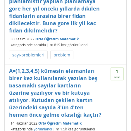
planlamistir yapilan planlamaya
gore her yil onceki yillarda dikilen
fidanlarin arasina birer fidan
dikilecektir. Buna gore ilk yil kac
fidan dikilmelidir?
30 Kasım 2022
Orta Öğretim Matematik
kategorisinde
soruldu
|
819
kez görüntülendi
sayı-problemleri
problem
A=(1,2,3,4,5) kümesin elamanları
1
birer kez kullanılarak yazılan beş
cevap
basamaklı sayılar kartların
üzerine yazılıyor ve bir kutuya
atılıyor. Kutudan çekilen kartın
üzerindeki sayıda 3'ün 4'ten
hemen önce gelme olasılığı kaçtır?
14 Haziran 2022
Orta Öğretim Matematik
kategorisinde
yorumlandı
|
1.5k
kez görüntülendi