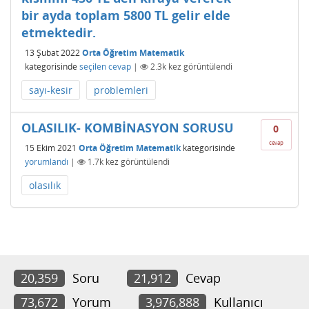
bir ayda toplam 5800 TL gelir elde
etmektedir.
13 Şubat 2022
Orta Öğretim Matematik
kategorisinde
seçilen cevap
|
2.3k
kez görüntülendi
sayı-kesir
problemleri
OLASILIK- KOMBİNASYON SORUSU
0
cevap
15 Ekim 2021
Orta Öğretim Matematik
kategorisinde
yorumlandı
|
1.7k
kez görüntülendi
olasılık
20,359
Soru
21,912
Cevap
73,672
Yorum
3,976,888
Kullanıcı