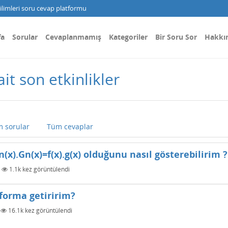
limleri soru cevap platformu
fa
Sorular
Cevaplanmamış
Kategoriler
Bir Soru Sor
Hakkı
it son etkinlikler
 sorular
Tüm cevaplar
(x).Gn(x)=f(x).g(x) olduğunu nasıl gösterebilirim ?
|
1.1k
kez görüntülendi
 forma getiririm?
|
16.1k
kez görüntülendi