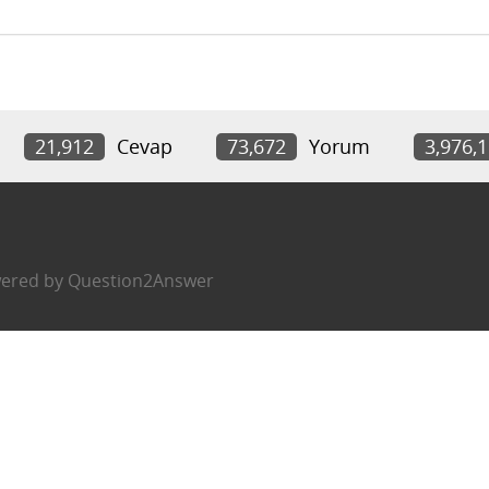
21,912
Cevap
73,672
Yorum
3,976,
ered by
Question2Answer