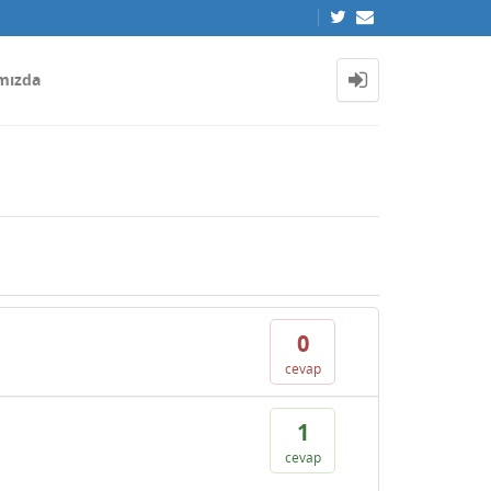
mızda
0
cevap
1
cevap