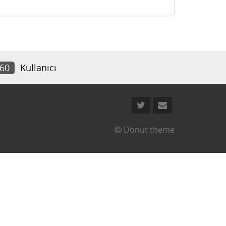
160
Kullanıcı
Donut theme