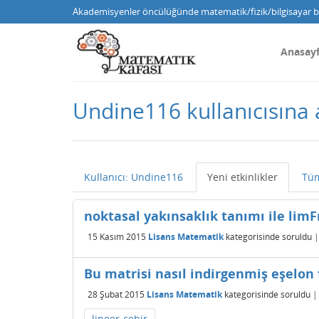
Akademisyenler öncülüğünde matematik/fizik/bilgisayar bi
Anasay
Undine116 kullanıcısına a
Kullanıcı: Undine116
Yeni etkinlikler
Tüm
noktasal yakınsaklık tanımı ile limFn
15 Kasım 2015
Lisans Matematik
kategorisinde
soruldu
Bu matrisi nasıl indirgenmiş eşelon
28 Şubat 2015
Lisans Matematik
kategorisinde
soruldu
lineer-cebir