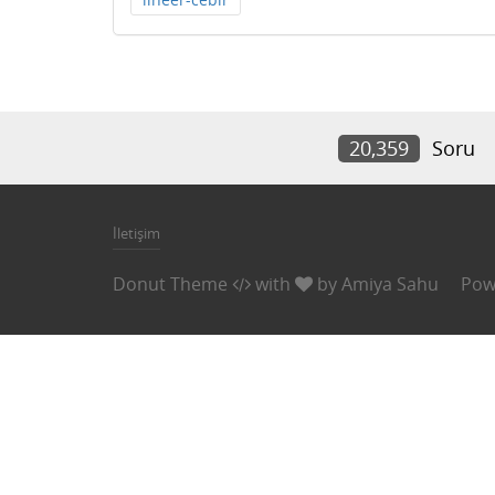
20,359
Soru
İletişim
Donut Theme
with
by
Amiya Sahu
Pow