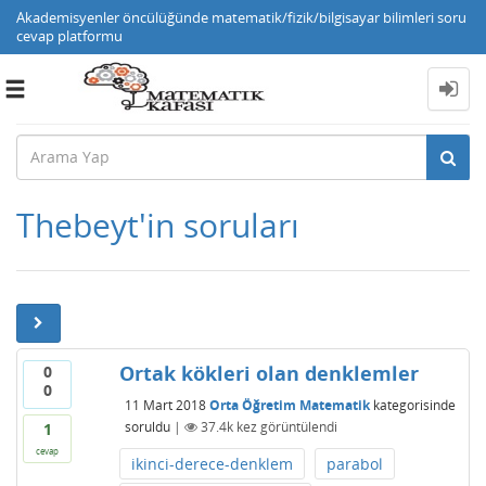
Akademisyenler öncülüğünde matematik/fizik/bilgisayar bilimleri soru
cevap platformu
Toggle
navigation
Thebeyt'in soruları
Ortak kökleri olan denklemler
0
0
11 Mart 2018
Orta Öğretim Matematik
kategorisinde
soruldu
|
37.4k
kez görüntülendi
1
cevap
ikinci-derece-denklem
parabol