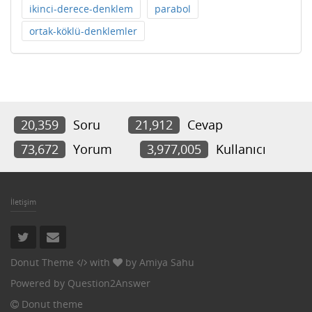
ikinci-derece-denklem
parabol
ortak-köklü-denklemler
20,359
Soru
21,912
Cevap
73,672
Yorum
3,977,005
Kullanıcı
İletişim
Donut Theme
with
by
Amiya Sahu
Powered by
Question2Answer
Donut theme