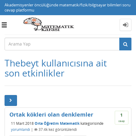
Akademisyenler öncülüğünde matematik/fizik/bilgisayar bilimleri soru
cevap platformu
Toggle
navigation
Thebeyt kullanıcısına ait
son etkinlikler
Ortak kökleri olan denklemler
1
cevap
11 Mart 2018
Orta Öğretim Matematik
kategorisinde
yorumlandı
|
37.4k
kez görüntülendi