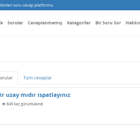
limleri soru cevap platformu
fa
Sorular
Cevaplanmamış
Kategoriler
Bir Soru Sor
Hakkı
orular
Tüm cevaplar
lir uzay mıdır ispatlayınız
|
849
kez görüntülendi