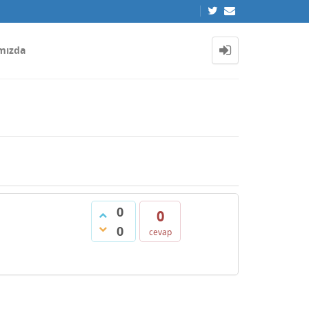
mızda
0
0
0
cevap