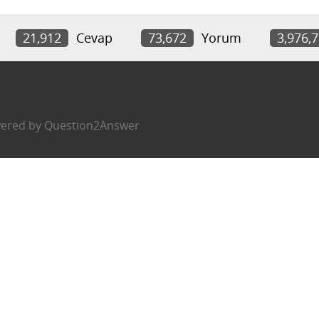
21,912
Cevap
73,672
Yorum
3,976,
ered by
Question2Answer