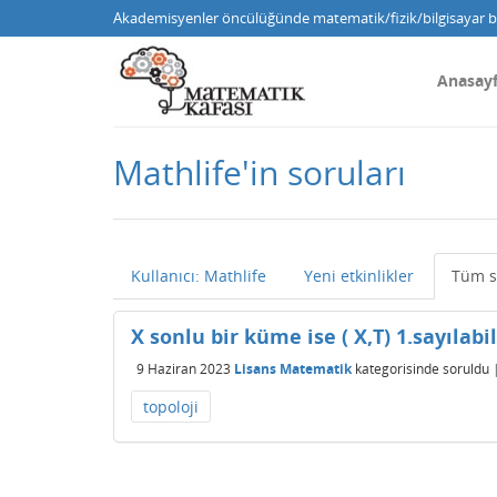
Akademisyenler öncülüğünde matematik/fizik/bilgisayar bi
Anasay
Mathlife'in soruları
Kullanıcı: Mathlife
Yeni etkinlikler
Tüm s
X sonlu bir küme ise ( X,T) 1.sayılabi
9 Haziran 2023
Lisans Matematik
kategorisinde
soruldu
topoloji