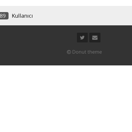
789
Kullanıcı
Donut theme