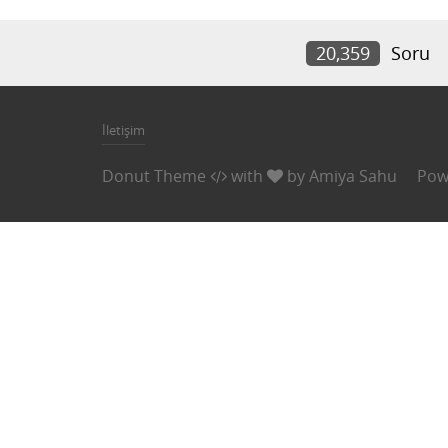
20,359
Soru
İletişim
Donut Theme
with
by
Amiya Sahu
Pow